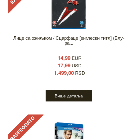
Лице са ожиљком / Сцарфаце [енглески титл] (Блу-
ра...
14,99
EUR
17,99
USD
1.499,00
RSD
Више детаља