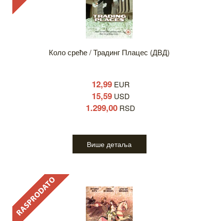
Коло среће / Традинг Плацес (ДВД)
12,99
EUR
15,59
USD
1.299,00
RSD
Више детаља