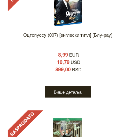
Оцтопуссy (007) [енглески титл] (Блу-раy)
8,99
EUR
10,79
USD
899,00
RSD
Више детаља