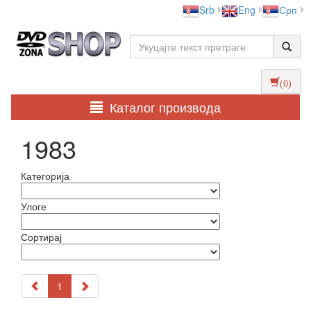
Srb
Eng
Срп
(0)
Каталог производа
1983
Категорија
Улоге
Сортирај
1