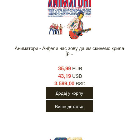
Аниматори - Анђели нас зову да им скинемо крила
[р...
35,99
EUR
43,19
USD
3.599,00
RSD
Додај у корпу
Више детаља