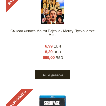
Смисао живота Монти Пајтона / Монтy Пyтхонс тхе
Ме...
6,99
EUR
8,39
USD
699,00
RSD
Више детаља