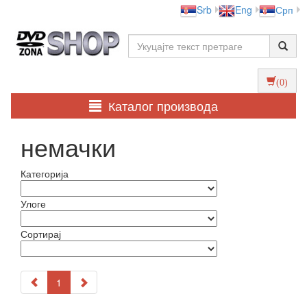
Srb
Eng
Срп
(0)
Каталог производа
немачки
Категорија
Улоге
Сортирај
1