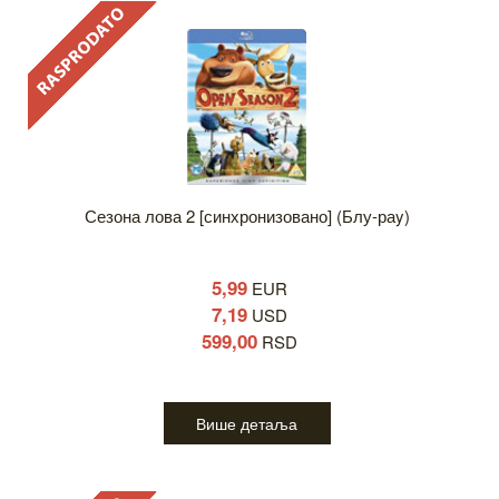
Сезона лова 2 [синхронизовано] (Блу-раy)
5,99
EUR
7,19
USD
599,00
RSD
Више детаља