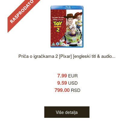
Priča o igračkama 2 [Pixar] [engleski titl & audio...
7.99
EUR
9.59
USD
799.00
RSD
Više detalja