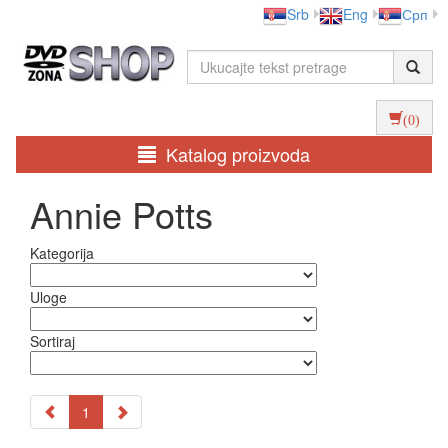
Srb
Eng
Срп
(0)
Katalog proizvoda
Annie Potts
Kategorija
Uloge
Sortiraj
1