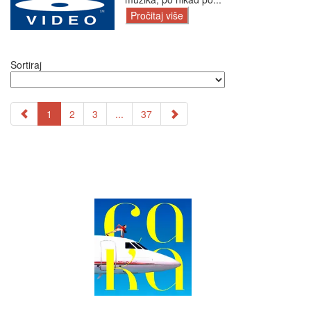
Pročitaj više
Sortiraj
1
2
3
...
37