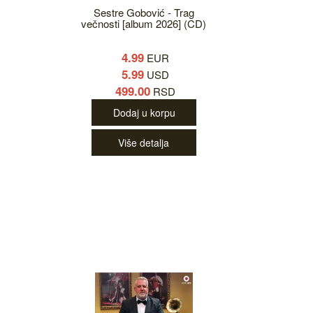
Sestre Gobović - Trag
večnosti [album 2026] (CD)
4.99
EUR
5.99
USD
499.00
RSD
Dodaj u korpu
Više detalja