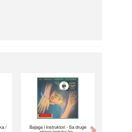
ka /
Bajaga i Instruktori - Sa druge
Next
strane jastuka [re...