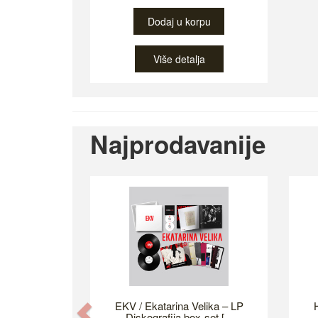
Dodaj u korpu
Više detalja
Najprodavanije
EKV / Ekatarina Velika – LP
H
Previous
Diskografija box-set [...