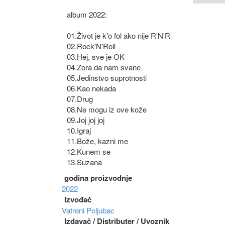
album 2022:
01.Život je k'o fol ako nije R'N'R
02.Rock'N'Roll
03.Hej, sve je OK
04.Zora da nam svane
05.Jedinstvo suprotnosti
06.Kao nekada
07.Drug
08.Ne mogu iz ove kože
09.Joj joj joj
10.Igraj
11.Bože, kazni me
12.Kunem se
13.Suzana
godina proizvodnje
2022
Izvođač
Vatreni Poljubac
Izdavač / Distributer / Uvoznik