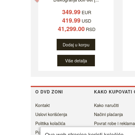
349.99
EUR
419.99
USD
41,299.00
RSD
Dodaj u korpu
Više detalja
O DVD ZONI
KAKO KUPOVATI 
Kontakt
Kako naručiti
Uslovi korišćenja
Načini plaćanja
Politika kolačića
Povrat robe i reklama
Politika privatnosti
Cenovnik dostave
Ova web stranica koristi kolačiće