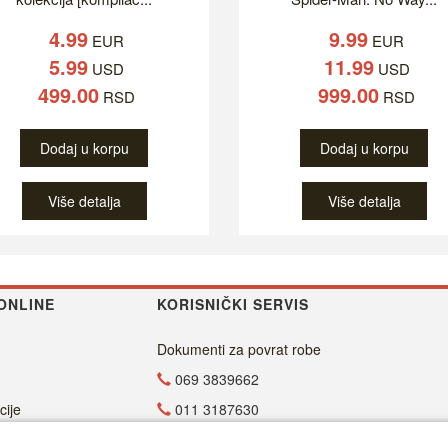
4.99
9.99
EUR
EUR
5.99
11.99
USD
USD
499.00
999.00
RSD
RSD
Dodaj u korpu
Dodaj u korpu
Više detalja
Više detalja
ONLINE
KORISNIČKI SERVIS
Dokumenti za povrat robe
069 3839662
cije
011 3187630
011 4029654