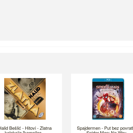
alid Bešlić - Hitovi - Zlatna
Spajdermen - Put bez povrat
kolekcija [kompilac...
Spider-Man: No Way...