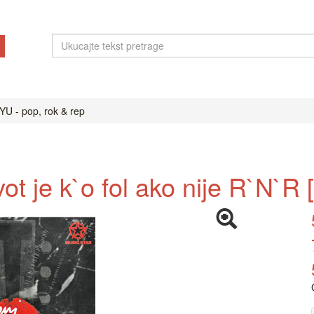
YU - pop, rok & rep
vot je k`o fol ako nije R`N`