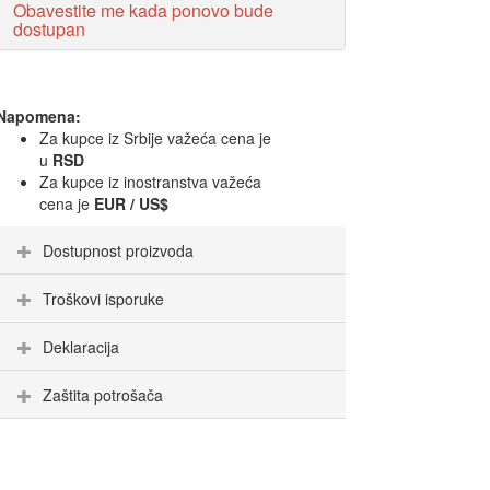
Obavestite me kada ponovo bude
dostupan
Napomena:
Za kupce iz Srbije važeća cena je
u
RSD
Za kupce iz inostranstva važeća
cena je
EUR / US$
Dostupnost proizvoda
Troškovi isporuke
Deklaracija
Zaštita potrošača