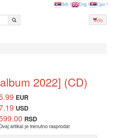
Srb
Eng
Срп
(0)
R [album 2022] (CD)
5.99
EUR
7.19
USD
599.00
RSD
Ovaj artikal je trenutno rasprodat