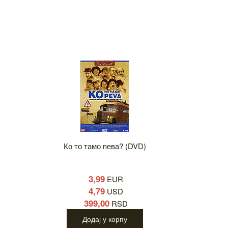
Ко то тамо пева? (DVD)
3,99
EUR
4,79
USD
399,00
RSD
Додај у корпу