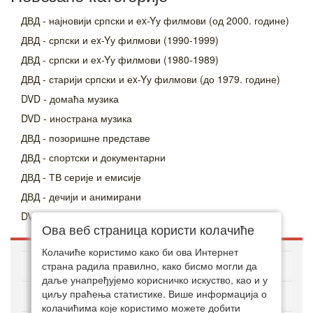
ДВД - најновији српски и еx-Yу филмови (од 2000. године)
ДВД - српски и еx-Yу филмови (1990-1999)
ДВД - српски и еx-Yу филмови (1980-1989)
ДВД - старији српски и еx-Yу филмови (до 1979. године)
DVD - домаћа музика
DVD - инострана музика
ДВД - позоришне представе
ДВД - спортски и документарни
ДВД - ТВ серије и емисије
ДВД - дечији и анимирани
DVD - Лов и риболов - документарни
Ова веб страница користи колачиће
Колачиће користимо како би ова Интернет
O ДВД ЗОНИ
страна радила правилно, како бисмо могли да
даље унапређујемо корисничко искуство, као и у
циљу праћења статистике. Више информација о
Како куповати онлајн
колачићима које користимо можете добити