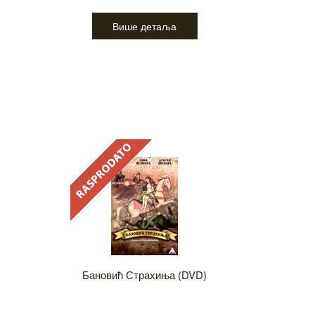
Више детаља
Бановић Страхиња (DVD)