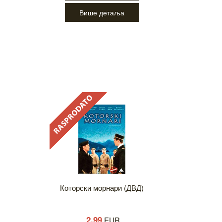
Више детаља
Которски морнари (ДВД)
2,99
EUR