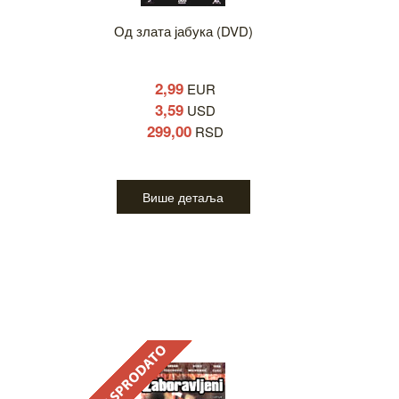
Од злата јабука (DVD)
2,99
EUR
3,59
USD
299,00
RSD
Више детаља