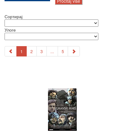
Pročitaj više
Сортирај
Улоге
1
2
3
...
5