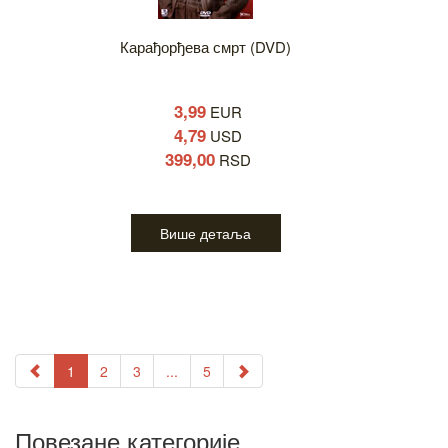
Карађорђева смрт (DVD)
3,99
EUR
4,79
USD
399,00
RSD
Више детаља
1
2
3
...
5
Повезане категорије