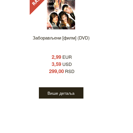
Заборављени [филм] (DVD)
2,99
EUR
3,59
USD
299,00
RSD
Више детаља