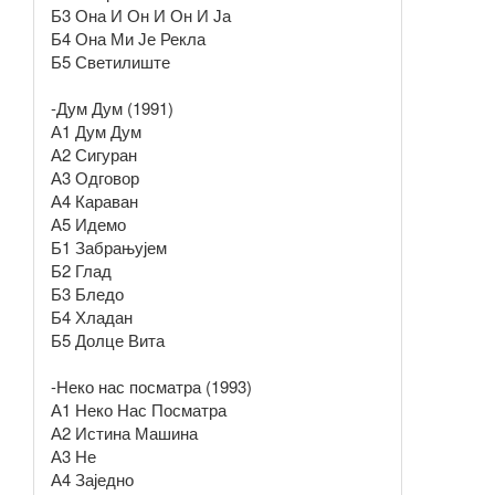
Б3 Она И Он И Он И Ја
Б4 Она Ми Је Рекла
Б5 Светилиште
-Дум Дум (1991)
А1 Дум Дум
А2 Сигуран
А3 Одговор
А4 Караван
А5 Идемо
Б1 Забрањујем
Б2 Глад
Б3 Бледо
Б4 Хладан
Б5 Долце Вита
-Неко нас посматра (1993)
А1 Неко Нас Посматра
А2 Истина Машина
А3 Не
А4 Заједно