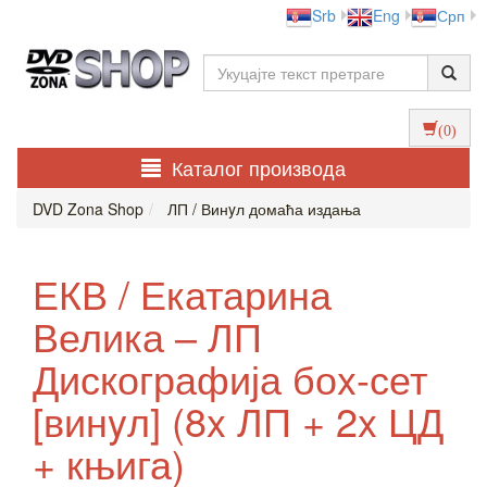
Srb
Eng
Срп
(0)
Каталог производа
DVD Zona Shop
ЛП / Винyл домаћа издања
ЕКВ / Екатарина
Велика – ЛП
Дискографија боx-сет
[винyл] (8x ЛП + 2x ЦД
+ књига)