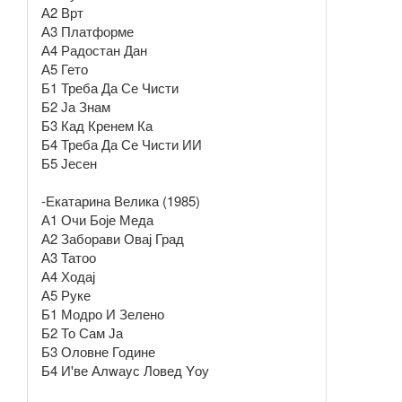
А2 Врт
А3 Платформе
А4 Радостан Дан
А5 Гето
Б1 Треба Да Се Чисти
Б2 Ја Знам
Б3 Кад Кренем Ка
Б4 Треба Да Се Чисти ИИ
Б5 Јесен
-Екатарина Велика (1985)
А1 Очи Боје Меда
А2 Заборави Овај Град
А3 Татоо
А4 Ходај
А5 Руке
Б1 Модро И Зелено
Б2 То Сам Ја
Б3 Оловне Године
Б4 И'ве Алwаyс Ловед Yоу