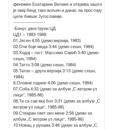
феномен Екатарине Велике и открива зашто
је овај бенд тако вољен и данас на простору
целе бивше Југославије.
----------------------
-Бонус двоструки ЦД
ЦД1 – 1983-1988:
01.Јесен 4:55 (демо верзија, 1983)
02.Очи боје меда 3:44 (демо сешн, 1984)
03.Ходај – гост: Массимо Савић 5:40 (демо
сешн, 1984)
04.Татто 3:08 (демо сешн, 1984)
05.Татоо – друга верзија 3:13 (демо сешн,
1984)
6.Оловне године 4:06 (демо сешн, 1984)
07.Соба 4:33 (демо за албум „С ветром уз
лице“, 1985-86)
08.Ти си сав мој бол 3:31 (демо за албум „С
ветром уз лице“, 1985-86)
09.Стваран свет око мене 2:58 (демо за
албум „С ветром уз лице“, 1985-86)
10.Новац у рукама 3:46 (демо за албум „С