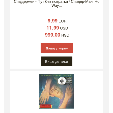
Спајдермен - Пут без повратка / Спидер-Ман: Но
Wаy...
9,99
EUR
11,99
USD
999,00
RSD
Додај у корпу
Више детаља