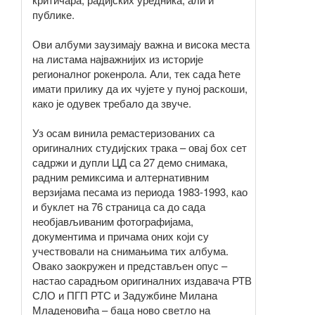
публике.
Ови албуми заузимају важна и висока места
на листама најважнијих из историје
регионалног рокенрола. Али, тек сада ћете
имати прилику да их чујете у пуној раскоши,
како је одувек требало да звуче.
Уз осам винила ремастеризованих са
оригиналних студијских трака – овај боx сет
садржи и дупли ЦД са 27 демо снимака,
радним ремиксима и алтернативним
верзијама песама из периода 1983-1993, као
и буклет на 76 страница са до сада
необјављиваним фотографијама,
документима и причама оних који су
учествовали на снимањима тих албума.
Овако заокружен и представљен опус –
настао сарадњом оригиналних издавача РТВ
СЛО и ПГП РТС и Задужбине Милана
Младеновића – баца ново светло на