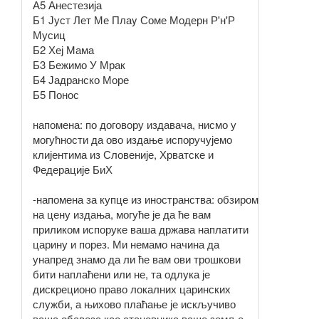
А5 Анестезија
Б1 Јуст Лет Ме Плаy Соме Модерн Р'н'Р
Мусиц
Б2 Хеј Мама
Б3 Бежимо У Мрак
Б4 Јадранско Море
Б5 Понос
напомена: по договору издавача, нисмо у
могућности да ово издање испоручујемо
клијентима из Словеније, Хрватске и
Федерације БиХ
-напомена за купце из иностранства: обзиром
на цену издања, могуће је да ће вам
приликом испоруке ваша држава наплатити
царину и порез. Ми немамо начина да
унапред знамо да ли ће вам ови трошкови
бити наплаћени или не, та одлука је
дискреционо право локалних царинских
служби, а њихово плаћање је искључиво
ваша обавеза као становника ваше земље.