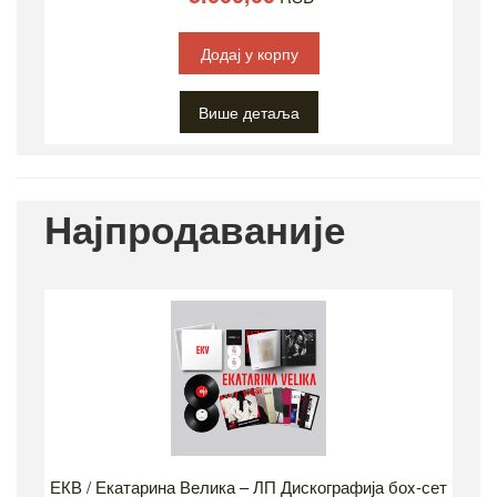
Додај у корпу
Више детаља
Најпродаваније
ЕКВ / Екатарина Велика – ЛП Дискографија боx-сет