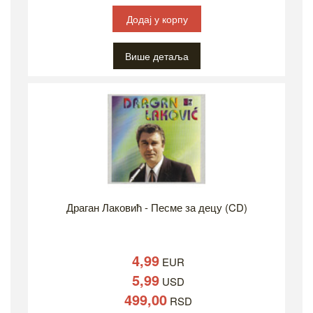
Додај у корпу
Више детаља
Драган Лаковић - Песме за децу (CD)
4,99
EUR
5,99
USD
499,00
RSD