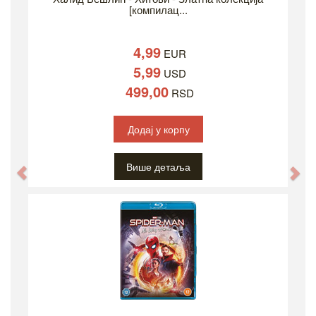
[компилац...
4,99
EUR
5,99
USD
499,00
RSD
Додај у корпу
Више детаља
Previous
Ne