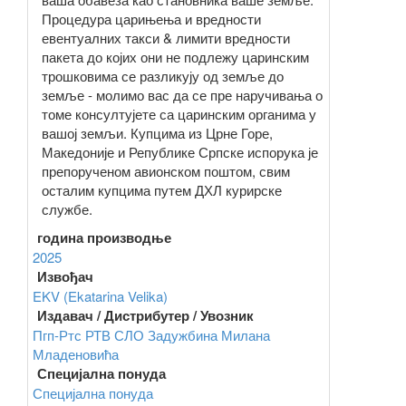
Процедура царињења и вредности
евентуалних такси & лимити вредности
пакета до којих они не подлежу царинским
трошковима се разликују од земље до
земље - молимо вас да се пре наручивања о
томе консултујете са царинским органима у
вашој земљи. Купцима из Црне Горе,
Македоније и Републике Српске испорука је
препорученом авионском поштом, свим
осталим купцима путем ДХЛ курирске
службе.
година производње
2025
Извођач
EKV (Ekatarina Velika)
Издавач / Дистрибутер / Увозник
Пгп-Ртс
РТВ СЛО
Задужбина Милана
Младеновића
Специјална понуда
Специјална понуда