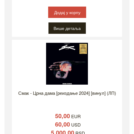
Додај у корпу
Више детаља
Смак - Црна дама [реиздање 2024] [винyл] (ЛП)
50,00
EUR
60,00
USD
5.000,00
RSD