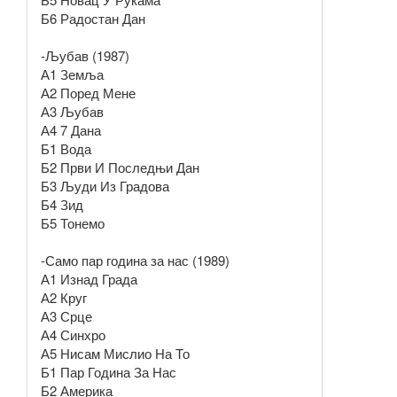
Б6 Радостан Дан
-Љубав (1987)
А1 Земља
А2 Поред Мене
А3 Љубав
А4 7 Дана
Б1 Вода
Б2 Први И Последњи Дан
Б3 Људи Из Градова
Б4 Зид
Б5 Тонемо
-Само пар година за нас (1989)
А1 Изнад Града
А2 Круг
А3 Срце
А4 Синхро
А5 Нисам Мислио На То
Б1 Пар Година За Нас
Б2 Америка