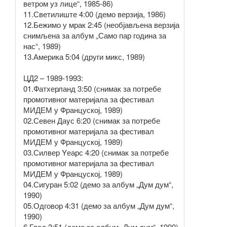
ветром уз лице“, 1985-86)
11.Светилиште 4:00 (демо верзија, 1986)
12.Бежимо у мрак 2:45 (необјављена верзија
снимљена за албум „Само пар година за
нас“, 1989)
13.Америка 5:04 (други микс, 1989)
ЦД2 – 1989-1993:
01.Фатхерланд 3:50 (снимак за потребе
промотивног материјала за фестивал
МИДЕМ у Француској, 1989)
02.Севен Даyс 6:20 (снимак за потребе
промотивног материјала за фестивал
МИДЕМ у Француској, 1989)
03.Силвер Yеарс 4:20 (снимак за потребе
промотивног материјала за фестивал
МИДЕМ у Француској, 1989)
04.Сигуран 5:02 (демо за албум „Дум дум“,
1990)
05.Одговор 4:31 (демо за албум „Дум дум“,
1990)
6.Глад 3:51 (демо за албум „Дум дум“, 1990)