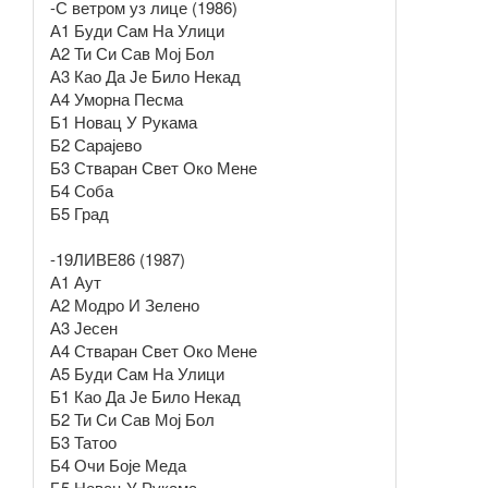
-С ветром уз лице (1986)
А1 Буди Сам На Улици
А2 Ти Си Сав Мој Бол
А3 Као Да Је Било Некад
А4 Уморна Песма
Б1 Новац У Рукама
Б2 Сарајево
Б3 Стваран Свет Око Мене
Б4 Соба
Б5 Град
-19ЛИВЕ86 (1987)
А1 Аут
А2 Модро И Зелено
А3 Јесен
А4 Стваран Свет Око Мене
А5 Буди Сам На Улици
Б1 Као Да Је Било Некад
Б2 Ти Си Сав Мој Бол
Б3 Татоо
Б4 Очи Боје Меда
Б5 Новац У Рукама