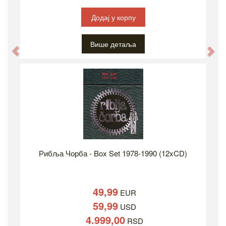
Додај у корпу
Више детаља
Previous
Ne
Рибља Чорба - Box Set 1978-1990 (12xCD)
49,99
EUR
59,99
USD
4.999,00
RSD