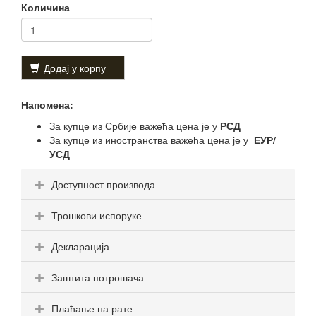
Количина
Додај у корпу
Напомена:
За купце из Србије важећа цена је у
РСД
За купце из иностранства важећа цена је у
ЕУР/
УСД
Доступност производа
Трошкови испоруке
Декларација
Заштита потрошача
Плаћање на рате