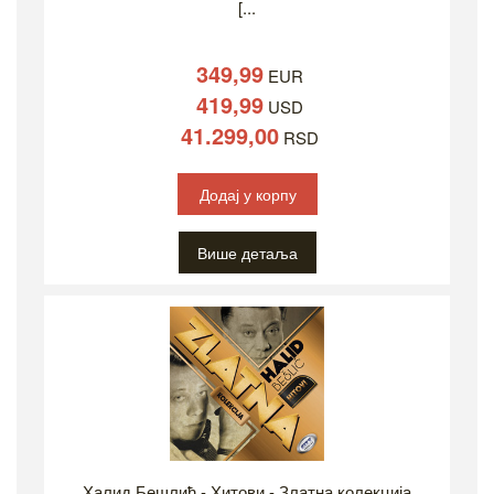
[...
349,99
EUR
419,99
USD
41.299,00
RSD
Додај у корпу
Више детаља
Халид Бешлић - Хитови - Златна колекција