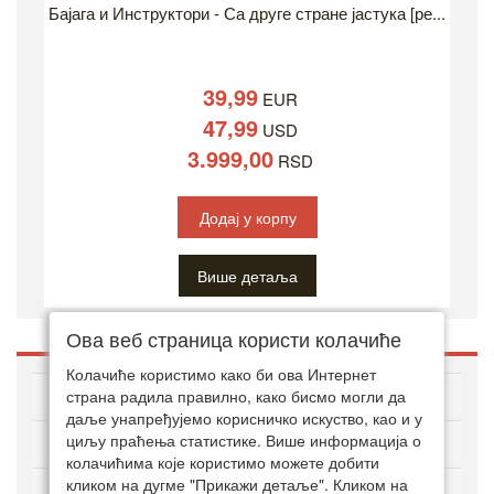
Бајага и Инструктори - Са друге стране јастука [ре...
39,99
EUR
47,99
USD
3.999,00
RSD
Додај у корпу
Више детаља
Ова веб страница користи колачиће
Колачиће користимо како би ова Интернет
O ДВД ЗОНИ
страна радила правилно, како бисмо могли да
даље унапређујемо корисничко искуство, као и у
циљу праћења статистике. Више информација о
Како куповати онлајн
колачићима које користимо можете добити
кликом на дугме "Прикажи детаље". Кликом на
Кориснички сервис