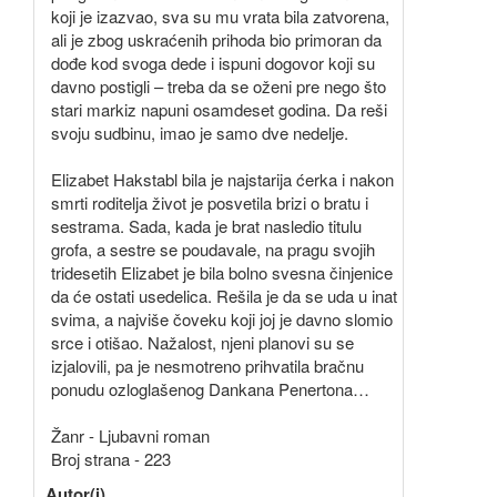
koji je izazvao, sva su mu vrata bila zatvorena,
ali je zbog uskraćenih prihoda bio primoran da
dođe kod svoga dede i ispuni dogovor koji su
davno postigli – treba da se oženi pre nego što
stari markiz napuni osamdeset godina. Da reši
svoju sudbinu, imao je samo dve nedelje.
Elizabet Hakstabl bila je najstarija ćerka i nakon
smrti roditelja život je posvetila brizi o bratu i
sestrama. Sada, kada je brat nasledio titulu
grofa, a sestre se poudavale, na pragu svojih
tridesetih Elizabet je bila bolno svesna činjenice
da će ostati usedelica. Rešila je da se uda u inat
svima, a najviše čoveku koji joj je davno slomio
srce i otišao. Nažalost, njeni planovi su se
izjalovili, pa je nesmotreno prihvatila bračnu
ponudu ozloglašenog Dankana Penertona…
Žanr - Ljubavni roman
Broj strana - 223
Autor(i)