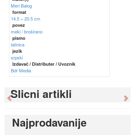
Meri Balog
format
14.5 × 20.5 cm
povez
meki / broširano
pismo
latinica
jezik
srpski
Izdavač / Distributer / Uvoznik
Bdr Media
Slicni artikli
Previous
Ne
Najprodavanije