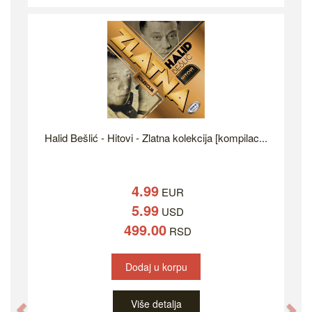
Halid Bešlić - Hitovi - Zlatna kolekcija [kompilac...
4.99
EUR
5.99
USD
499.00
RSD
Dodaj u korpu
Više detalja
Previous
Ne