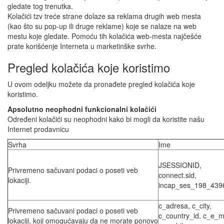
gledate tog trenutka.
Kolačići tzv treće strane dolaze sa reklama drugih web mesta
(kao što su pop-up ili druge reklame) koje se nalaze na web
mestu koje gledate. Pomoću tih kolačića web-mesta najčešće
prate korišćenje Interneta u marketinške svrhe.
Pregled kolačića koje koristimo
U ovom odeljku možete da pronađete pregled kolačića koje
koristimo.
Apsolutno neophodni funkcionalni kolačići
Određeni kolačići su neophodni kako bi mogli da koristite našu
Internet prodavnicu
Svrha
Ime
JSESSIONID,
Privremeno sačuvani podaci o poseti veb
connect.sid,
lokaciji.
incap_ses_198_439
c_adresa, c_city,
Privremeno sačuvani podaci o poseti veb
c_country_id, c_e_ma
lokaciji, koji omogućavaju da ne morate ponovo