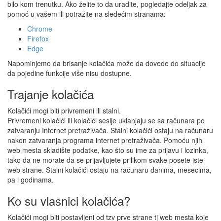
bilo kom trenutku. Ako želite to da uradite, pogledajte odeljak za
pomoć u vašem ili potražite na sledećim stranama:
Chrome
Firefox
Edge
Napominjemo da brisanje kolačića može da dovede do situacije
da pojedine funkcije više nisu dostupne.
Trajanje kolačića
Kolačići mogi biti privremeni ili stalni.
Privremeni kolačići ili kolačići sesije uklanjaju se sa računara po
zatvaranju Internet pretraživača. Stalni kolačići ostaju na računaru
nakon zatvaranja programa internet pretraživača. Pomoću njih
web mesta skladište podatke, kao što su ime za prijavu i lozinka,
tako da ne morate da se prijavljujete prilikom svake posete iste
web strane. Stalni kolačići ostaju na računaru danima, mesecima,
pa i godinama.
Ko su vlasnici kolačića?
Kolačići mogi biti postavljeni od tzv prve strane tj web mesta koje