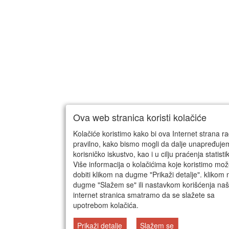
Ova web stranica koristi kolačiće
Kolačiće koristimo kako bi ova Internet strana ra
pravilno, kako bismo mogli da dalje unapređuj
korisničko iskustvo, kao i u cilju praćenja statisti
Više informacija o kolačićima koje koristimo mo
dobiti klikom na dugme "Prikaži detalje". klikom 
dugme "Slažem se" ili nastavkom korišćenja naš
internet stranica smatramo da se slažete sa
upotrebom kolačića.
Prikaži detalje
Slažem se