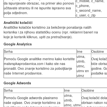
c_mobile, c_name,
da ispunjavate obrazac, na primer ako ponovo
c_phone,
učitavate stranicu ili ne ispunite ispravno sva
c_second_name,
polja odjednom.
c_user, c_zip
Analitički kolačići
Analitičke kolačiće koristimo za beleženje ponašanja naših
korisnika i za njihovu statističku ocenu (npr. reklamni baneri na
koje je korisnik kliknuo, upiti za pretraživanje).
Google Analytics
Svrha
Ime
Osobine
utma,
Pomoću Google analitike merimo kako koristite
Ovaj kolač
utmb,
malsrspkaprodavnica.com i kako ste nas
biće obris
utmc,
pronašli. Ovo znanje koristimo za poboljšanje
godine. G
utmv en
naše Internet prodavnice.
podatke sa
utmz
Google Adwords
Svrha
Ime
Osobine
utma,
Pomoću Google adwords plasiramo
Ovaj kolačić dola
utmb,
naše oglase. Ovo znanje koristimo za
obrisan nakon na
utmc, utmv