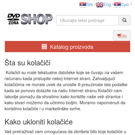
Srb
Eng
Срп
(0)
Katalog proizvoda
Šta su kolačiči
Kolačići su male tekstualne datoteke koje se čuvaju na vašem
računaru kada pristupite nekoj Internet strani. Zahvaljujući
kolačićima ne morate uvek da unosite ili preuzimate iste podatke
kada se ponovo dolazite na našu Internet stranu Kolačići nam
takodje pomažu da shvatimo kako koristite naše veb stranice i
kako stvari možemo da učinimo boljim. Moramo napomenuti da
koristimo kolačiće i u marketinške svrhe.
Kako ukloniti kolačiće
Vaš pretraživač vam omogućava da obrišete bilo koje kolačiće u