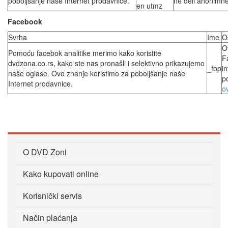
poboljšanje naše Internet prodavnice.
ne deli anonimne 
en utmz
Facebook
Svrha
Ime
O
Ov
Pomoću facebok analitike merimo kako koristite
F
dvdzona.co.rs, kako ste nas pronašli i selektivno prikazujemo
_fbp
in
naše oglase. Ovo znanje koristimo za poboljšanje naše
p
Internet prodavnice.
o
O DVD Zoni
Kako kupovati online
Korisnički servis
Način plaćanja