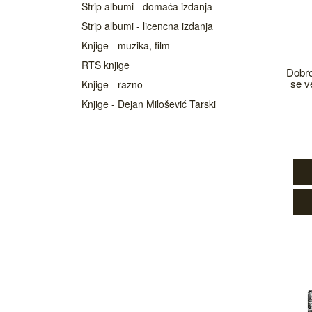
Strip albumi - domaća izdanja
Strip albumi - licencna izdanja
Knjige - muzika, film
RTS knjige
Dobro
se ve
Knjige - razno
Knjige - Dejan Milošević Tarski