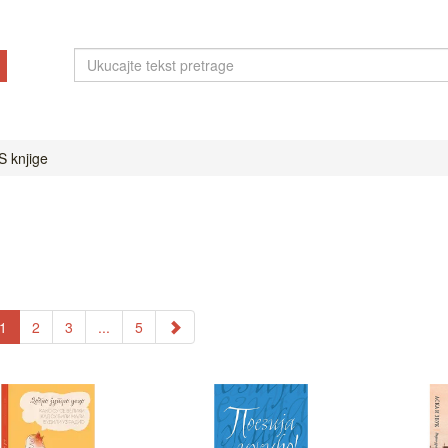
 knjige
1
2
3
...
5