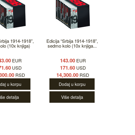
Srbija 1914-1918”,
Edicija “Srbija 1914-1918”,
lo (10x knjiga)
sedmo kolo (10x knjiga...
43.00
143.00
EUR
EUR
71.60
171.60
USD
USD
300.00
14,300.00
RSD
RSD
daj u korpu
Dodaj u korpu
iše detalja
Više detalja