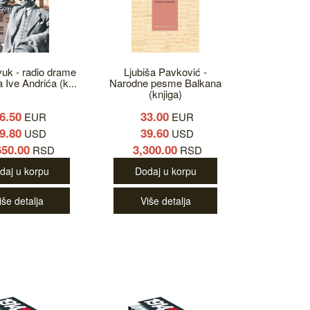
vuk - radio drame
Ljubiša Pavković -
 Ive Andrića (k...
Narodne pesme Balkana
(knjiga)
6.50
33.00
EUR
EUR
9.80
39.60
USD
USD
650.00
3,300.00
RSD
RSD
daj u korpu
Dodaj u korpu
iše detalja
Više detalja