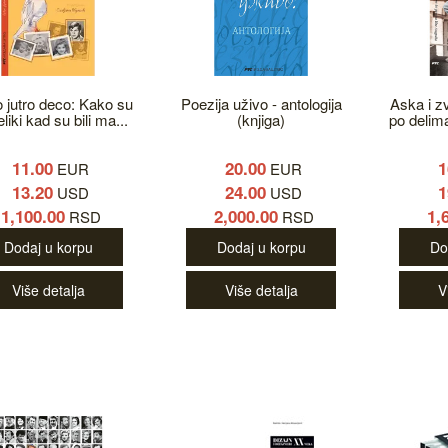
 jutro deco: Kako su
Poezija uživo - antologija
Aska i z
liki kad su bili ma...
(knjiga)
po delima
11.00
20.00
1
EUR
EUR
13.20
24.00
1
USD
USD
1,100.00
2,000.00
1,
RSD
RSD
Dodaj u korpu
Dodaj u korpu
Do
Više detalja
Više detalja
V