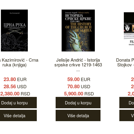
 Kazimirović - Crna
Jelisije Andrić - Istorija
Donata P
ruka (knjiga)
srpske crkve 1219-1463
Stojkov -
...
23.80
59.00
2
EUR
EUR
28.56
70.80
2
USD
USD
2,380.00
5,900.00
2,
RSD
RSD
Dodaj u korpu
Dodaj u korpu
Do
Više detalja
Više detalja
V