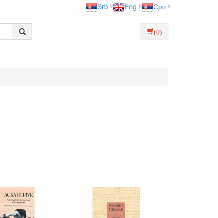
Srb
Eng
Срп
(0)