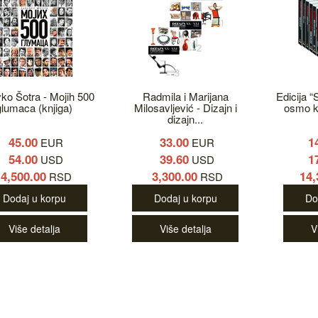
ko Šotra - Mojih 500
Radmila i Marijana
Edicija “
glumaca (knjiga)
Milosavljević - Dizajn i
osmo ko
dizajn...
45.00
33.00
1
EUR
EUR
54.00
39.60
1
USD
USD
4,500.00
3,300.00
14,
RSD
RSD
Dodaj u korpu
Dodaj u korpu
Do
Više detalja
Više detalja
V