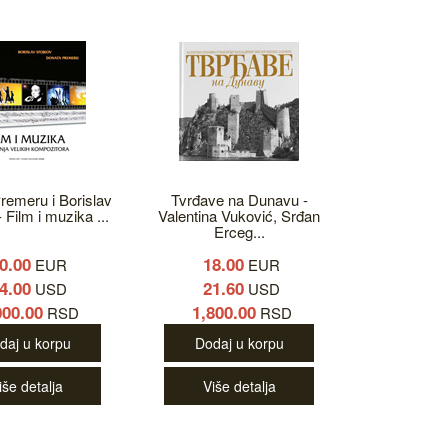
remeru i Borislav
Tvrđave na Dunavu -
 Film i muzika ...
Valentina Vuković, Srđan
Erceg...
0.00
18.00
EUR
EUR
4.00
21.60
USD
USD
000.00
1,800.00
RSD
RSD
daj u korpu
Dodaj u korpu
iše detalja
Više detalja