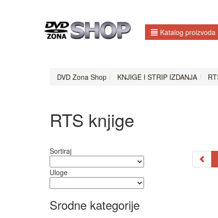
Katalog proizvoda
DVD Zona Shop
KNJIGE I STRIP IZDANJA
RTS
RTS knjige
Sortiraj
Uloge
Srodne kategorije