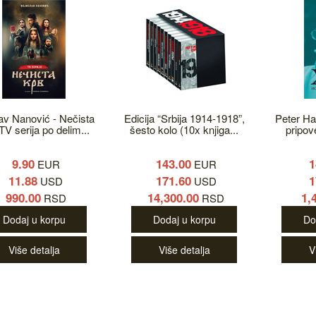
lav Nanović - Nečista
Edicija “Srbija 1914-1918”,
Peter Han
TV serija po delim...
šesto kolo (10x knjiga...
pripove
9.90
143.00
1
EUR
EUR
11.88
171.60
1
USD
USD
990.00
14,300.00
1,
RSD
RSD
Dodaj u korpu
Dodaj u korpu
Do
Više detalja
Više detalja
V