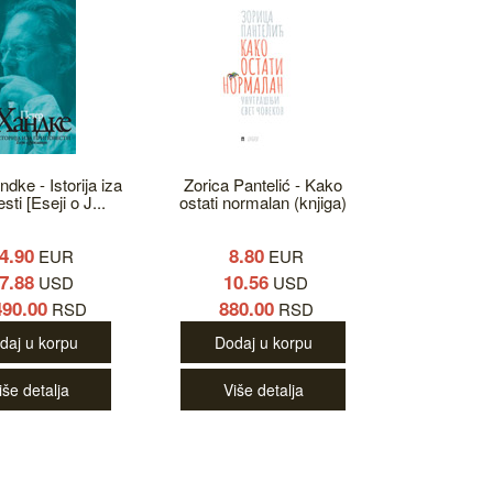
dke - Istorija iza
Zorica Pantelić - Kako
sti [Eseji o J...
ostati normalan (knjiga)
4.90
8.80
EUR
EUR
7.88
10.56
USD
USD
490.00
880.00
RSD
RSD
daj u korpu
Dodaj u korpu
iše detalja
Više detalja