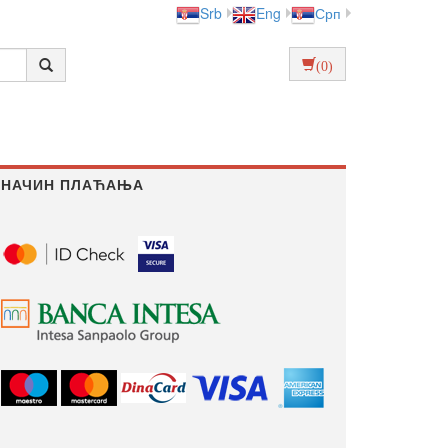
Srb
Eng
Срп
(0)
НАЧИН ПЛАЋАЊА