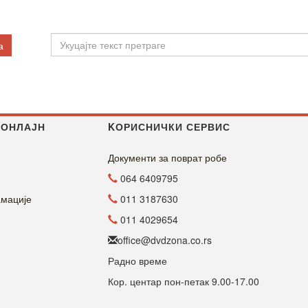
а
 ОНЛАЈН
KОРИСНИЧКИ СЕРВИС
Документи за поврат робе
064 6409795
амације
011 3187630
011 4029654
office@dvdzona.co.rs
Радно време
Кор. центар пон-петак 9.00-17.00