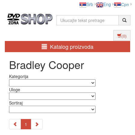
Srb
Eng
Срп
(0)
Katalog proizvoda
Bradley Cooper
Kategorija
Uloge
Sortiraj
1