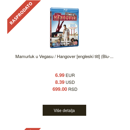
Mamurluk u Vegasu / Hangover [engleski titl] (Blu-...
6.99
EUR
8.39
USD
699.00
RSD
Više detalja