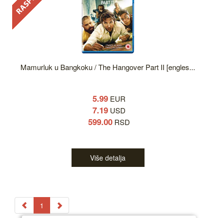
Mamurluk u Bangkoku / The Hangover Part II [engles...
5.99
EUR
7.19
USD
599.00
RSD
Više detalja
1