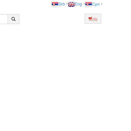
Srb
Eng
Срп
(0)