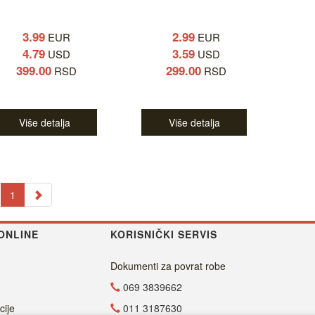
3.99
2.99
EUR
EUR
4.79
3.59
USD
USD
399.00
299.00
RSD
RSD
Više detalja
Više detalja
1
ONLINE
KORISNIČKI SERVIS
Dokumenti za povrat robe
069 3839662
cije
011 3187630