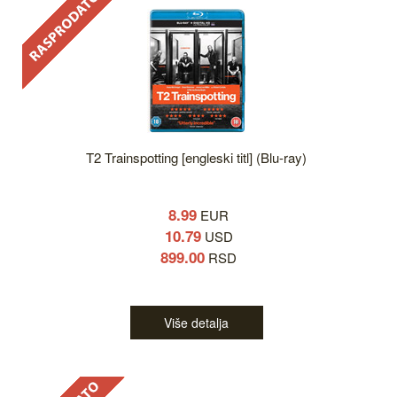
T2 Trainspotting [engleski titl] (Blu-ray)
8.99
EUR
10.79
USD
899.00
RSD
Više detalja