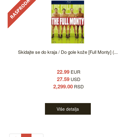
Skidajte se do kraja / Do gole kože [Full Monty] (...
22.99
EUR
27.59
USD
2,299.00
RSD
Više detalja