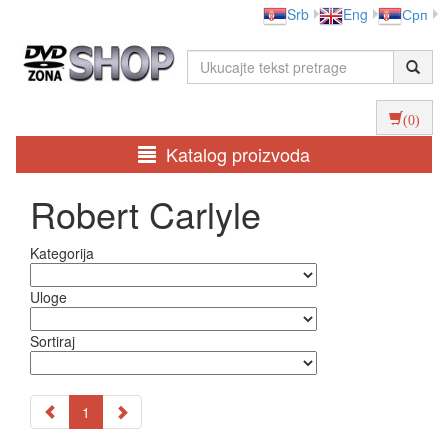
Srb
Eng
Срп
(0)
Katalog proizvoda
Robert Carlyle
Kategorija
Uloge
Sortiraj
1