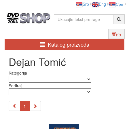
Srb
Eng
Срп
(0)
Katalog proizvoda
Dejan Tomić
Kategorija
Sortiraj
1