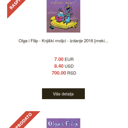
Olga i Filip - Knjiški moljci - izdanje 2016 [meki...
7.00
EUR
8.40
USD
700.00
RSD
Više detalja