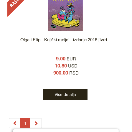
Olga i Filip - Knjiški moljci - izdanje 2016 [tvrd...
9.00
EUR
10.80
USD
900.00
RSD
Više detalja
1