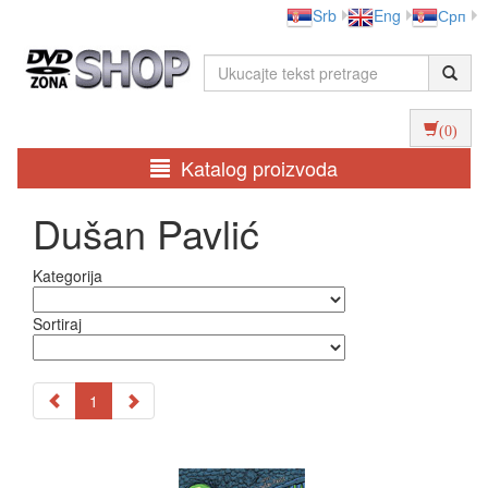
Srb
Eng
Срп
(0)
Katalog proizvoda
Dušan Pavlić
Kategorija
Sortiraj
1