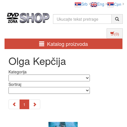
Srb
Eng
Срп
(0)
Katalog proizvoda
Olga Kepčija
Kategorija
Sortiraj
1