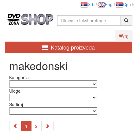
Srb
Eng
Срп
(0)
Katalog proizvoda
makedonski
Kategorija
Uloge
Sortiraj
1
2