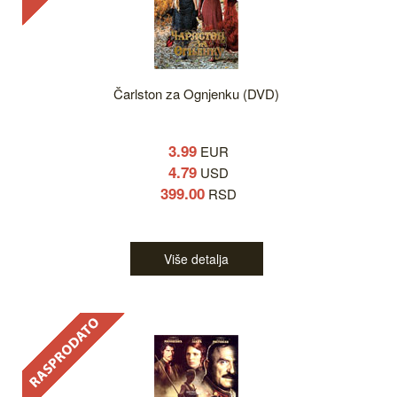
Čarlston za Ognjenku (DVD)
3.99
EUR
4.79
USD
399.00
RSD
Više detalja