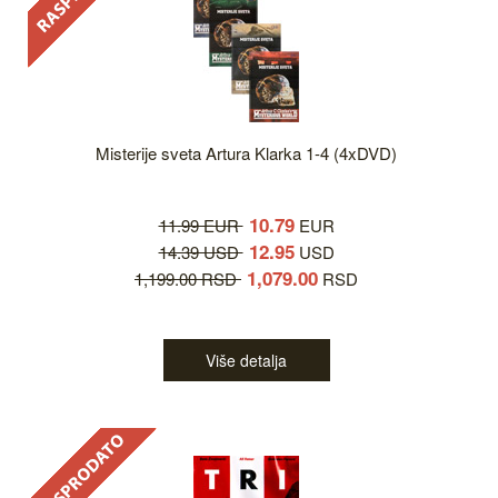
Misterije sveta Artura Klarka 1-4 (4xDVD)
10.79
11.99 EUR
EUR
12.95
14.39 USD
USD
1,079.00
1,199.00 RSD
RSD
Više detalja