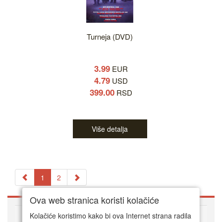
Turneja (DVD)
3.99
EUR
4.79
USD
399.00
RSD
Više detalja
1
2
Ova web stranica koristi kolačiće
O DVD Zoni
Kolačiće koristimo kako bi ova Internet strana radila