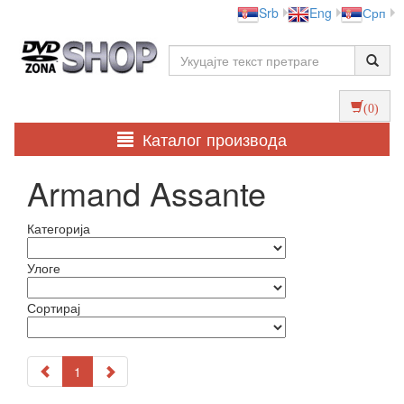
Srb
Eng
Срп
(0)
Каталог производа
Armand Assante
Категорија
Улоге
Сортирај
1