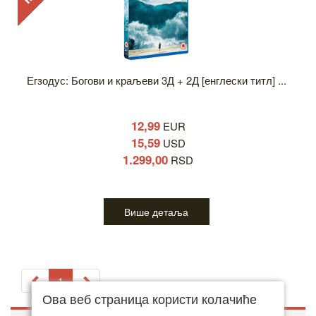
Егзодус: Богови и краљеви 3Д + 2Д [енглески титл] ...
12,99
EUR
15,59
USD
1.299,00
RSD
Више детаља
1
Ова веб страница користи колачиће