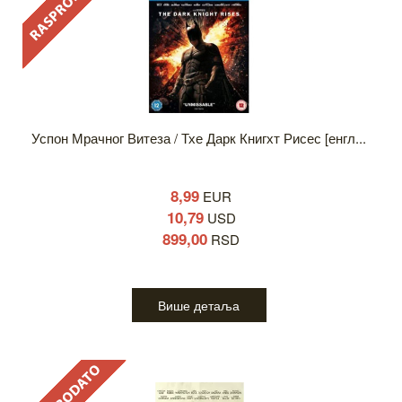
Успон Мрачног Витеза / Тхе Дарк Книгхт Рисес [енгл...
8,99
EUR
10,79
USD
899,00
RSD
Више детаља