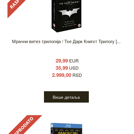
Мрачни витез трилогија / Тхе Дарк Книгхт Трилогy [...
29,99
EUR
35,99
USD
2.999,00
RSD
Више детаља