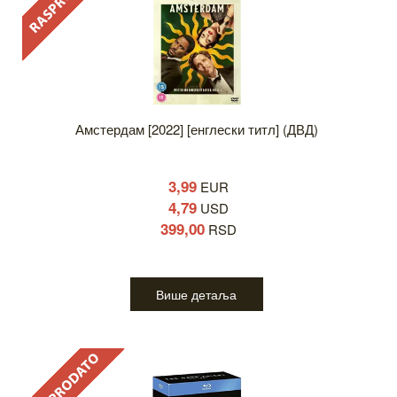
Амстердам [2022] [енглески титл] (ДВД)
3,99
EUR
4,79
USD
399,00
RSD
Више детаља