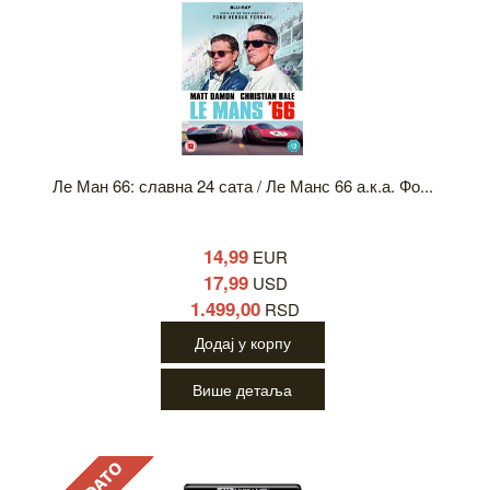
Ле Ман 66: славна 24 сата / Ле Манс 66 а.к.а. Фо...
14,99
EUR
17,99
USD
1.499,00
RSD
Додај у корпу
Више детаља