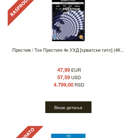
Престиж / Тхе Престиге 4к УХД [хрватски титл] (4К...
47,99
EUR
57,59
USD
4.799,00
RSD
Више детаља