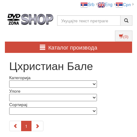
Srb
Eng
Срп
(0)
Каталог производа
Цхристиан Бале
Категорија
Улоге
Сортирај
1