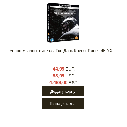
Успон мрачног витеза / Тхе Дарк Книгхт Рисес 4К УХ...
44,99
EUR
53,99
USD
4.499,00
RSD
Додај у корпу
Више детаља