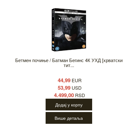
Бетмен почиње / Батман Бегинс 4К УХД [хрватски
тит...
44,99
EUR
53,99
USD
4.499,00
RSD
Додај у корпу
Више детаља