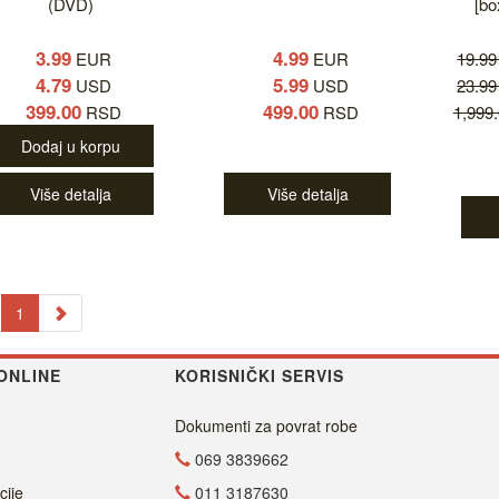
(DVD)
[bo
3.99
4.99
EUR
EUR
19.9
4.79
5.99
USD
USD
23.9
399.00
499.00
RSD
RSD
1,999
Dodaj u korpu
Više detalja
Više detalja
1
ONLINE
KORISNIČKI SERVIS
Dokumenti za povrat robe
069 3839662
cije
011 3187630