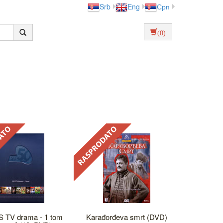
Srb
Eng
Срп
(0)
S TV drama - 1 tom
Karađorđeva smrt (DVD)