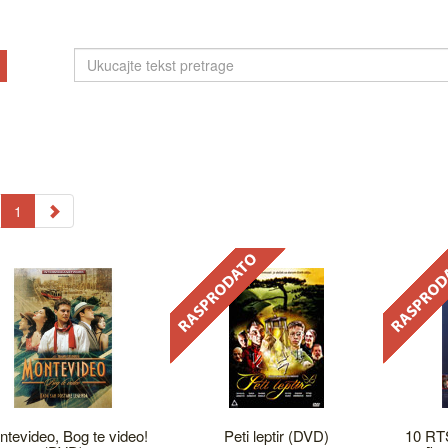
1
tevideo, Bog te video!
Peti leptir (DVD)
10 RT