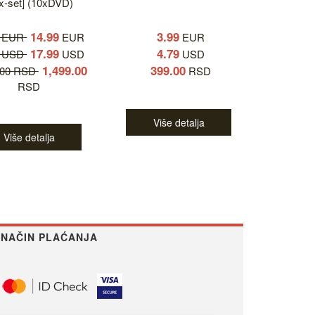
x-set] (10xDVD)
14.99
3.99
9 EUR
EUR
EUR
17.99
4.79
9 USD
USD
USD
1,499.00
399.00
.00 RSD
RSD
RSD
Više detalja
Više detalja
NAČIN PLAĆANJA