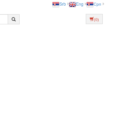
Srb
Eng
Срп
(0)