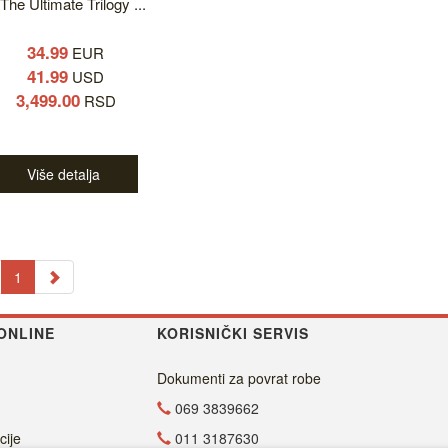
 The Ultimate Trilogy ...
34.99
EUR
41.99
USD
3,499.00
RSD
Više detalja
1
ONLINE
KORISNIČKI SERVIS
Dokumenti za povrat robe
069 3839662
cije
011 3187630