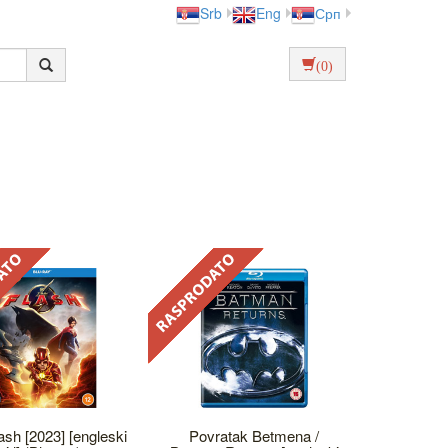
Srb
Eng
Срп
(0)
ash [2023] [engleski
Povratak Betmena /