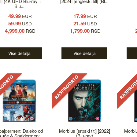
itl] (4K UHD Blu-ray +
[2024] [engleski titl] (Bl...
Blu...
49.99
17.99
EUR
EUR
59.99
21.59
USD
USD
4,999.00
1,799.00
RSD
RSD
Više detalja
Više detalja
pajdermen: Daleko od
Morbius [srpski titl] [2022]
Morbius
kuće & Spajdermen:
(Blu-ray)