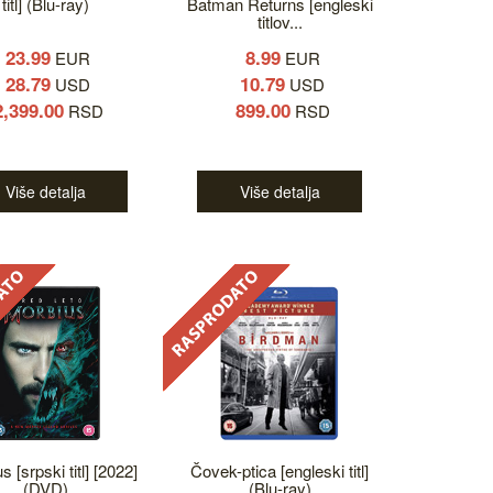
titl] (Blu-ray)
Batman Returns [engleski
titlov...
23.99
8.99
EUR
EUR
28.79
10.79
USD
USD
2,399.00
899.00
RSD
RSD
Više detalja
Više detalja
 [srpski titl] [2022]
Čovek-ptica [engleski titl]
(DVD)
(Blu-ray)