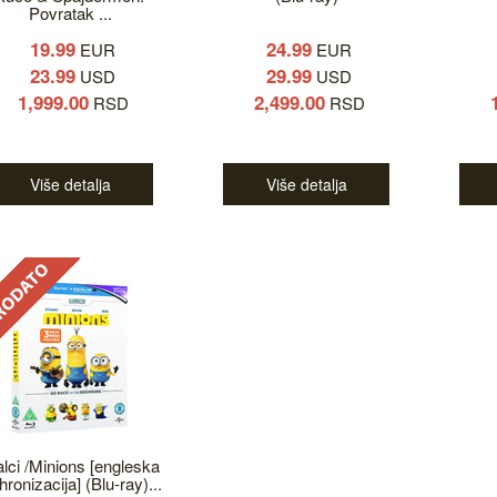
Povratak ...
19.99
24.99
EUR
EUR
23.99
29.99
USD
USD
1,999.00
2,499.00
RSD
RSD
Više detalja
Više detalja
lci /Minions [engleska
hronizacija] (Blu-ray)...