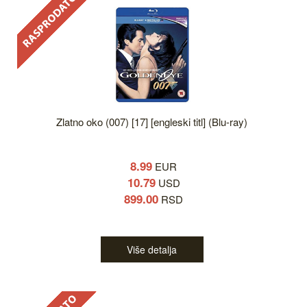
Zlatno oko (007) [17] [engleski titl] (Blu-ray)
8.99
EUR
10.79
USD
899.00
RSD
Više detalja