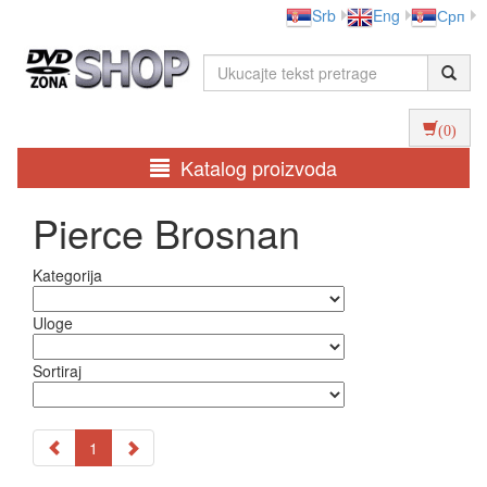
Srb
Eng
Срп
(0)
Katalog proizvoda
Pierce Brosnan
Kategorija
Uloge
Sortiraj
1