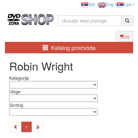
Srb
Eng
Срп
(0)
Katalog proizvoda
Robin Wright
Kategorija
Uloge
Sortiraj
1