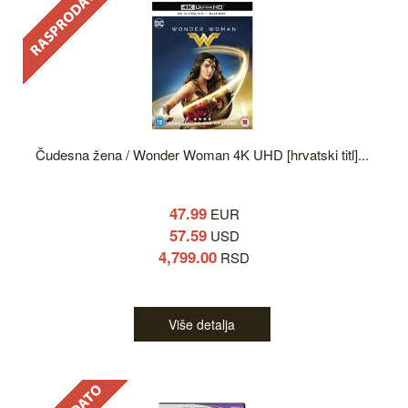
Čudesna žena / Wonder Woman 4K UHD [hrvatski titl]...
47.99
EUR
57.59
USD
4,799.00
RSD
Više detalja