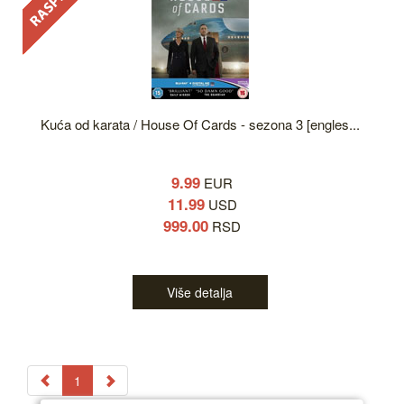
Kuća od karata / House Of Cards - sezona 3 [engles...
9.99
EUR
11.99
USD
999.00
RSD
Više detalja
1