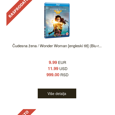
Čudesna žena / Wonder Woman [engleski titl] (Blu-r...
9.99
EUR
11.99
USD
999.00
RSD
Više detalja