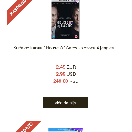
Kuća od karata / House Of Cards - sezona 4 [engles...
2.49
EUR
2.99
USD
249.00
RSD
Više detalja