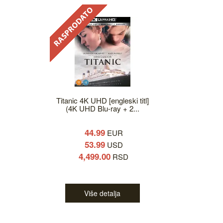
Titanic 4K UHD [engleski titl]
(4K UHD Blu-ray + 2...
44.99
EUR
53.99
USD
4,499.00
RSD
Više detalja