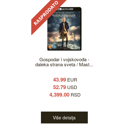
Gospodar i vojskovođa -
daleka strana sveta / Mast...
43.99
EUR
52.79
USD
4,399.00
RSD
Više detalja