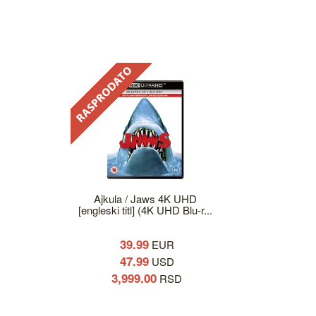
Ajkula / Jaws 4K UHD
[engleski titl] (4K UHD Blu-r...
39.99
EUR
47.99
USD
3,999.00
RSD