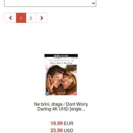
1
2
Ne brini, draga / Dont Worry
Darling 4K UHD [engle...
19.99
EUR
23.99
USD