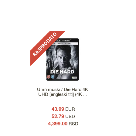
Umri muški / Die Hard 4K
UHD [engleski titl] (4K ...
43.99
EUR
52.79
USD
4,399.00
RSD