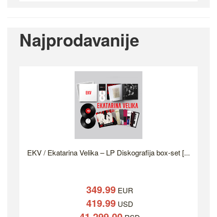
Najprodavanije
EKV / Ekatarina Velika – LP Diskografija box-set [...
349.99
EUR
419.99
USD
41,299.00