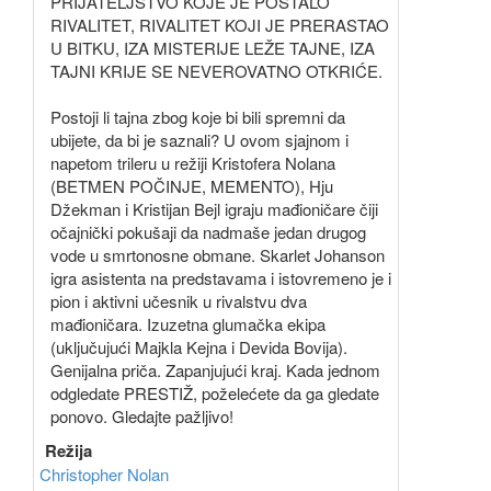
PRIJATELJSTVO KOJE JE POSTALO
RIVALITET, RIVALITET KOJI JE PRERASTAO
U BITKU, IZA MISTERIJE LEŽE TAJNE, IZA
TAJNI KRIJE SE NEVEROVATNO OTKRIĆE.
Postoji li tajna zbog koje bi bili spremni da
ubijete, da bi je saznali? U ovom sjajnom i
napetom trileru u režiji Kristofera Nolana
(BETMEN POČINJE, MEMENTO), Hju
Džekman i Kristijan Bejl igraju mađioničare čiji
očajnički pokušaji da nadmaše jedan drugog
vode u smrtonosne obmane. Skarlet Johanson
igra asistenta na predstavama i istovremeno je i
pion i aktivni učesnik u rivalstvu dva
mađioničara. Izuzetna glumačka ekipa
(uključujući Majkla Kejna i Devida Bovija).
Genijalna priča. Zapanjujući kraj. Kada jednom
odgledate PRESTIŽ, poželećete da ga gledate
ponovo. Gledajte pažljivo!
Režija
Christopher Nolan