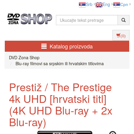
Srb
Eng
Срп
(0)
Katalog proizvoda
DVD Zona Shop
Blu-ray filmovi sa srpskim ili hrvatskim titlovima
Prestiž / The Prestige
4k UHD [hrvatski titl]
(4K UHD Blu-ray + 2x
Blu-ray)