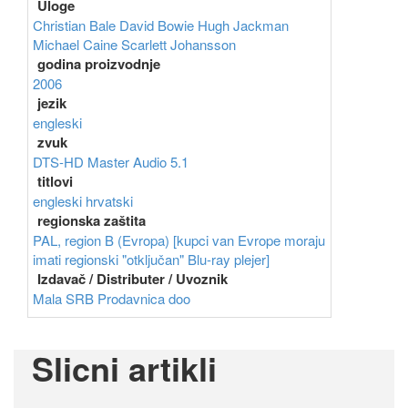
Uloge
Christian Bale
David Bowie
Hugh Jackman
Michael Caine
Scarlett Johansson
godina proizvodnje
2006
jezik
engleski
zvuk
DTS-HD Master Audio 5.1
titlovi
engleski
hrvatski
regionska zaštita
PAL, region B (Evropa) [kupci van Evrope moraju
imati regionski "otključan" Blu-ray plejer]
Izdavač / Distributer / Uvoznik
Mala SRB Prodavnica doo
Slicni artikli