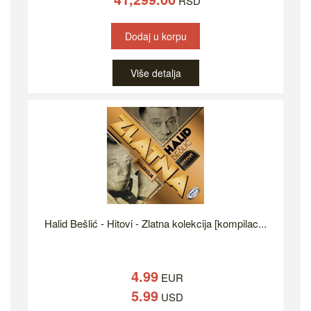
RSD
Dodaj u korpu
Više detalja
Halid Bešlić - Hitovi - Zlatna kolekcija [kompilac...
4.99
EUR
5.99
USD