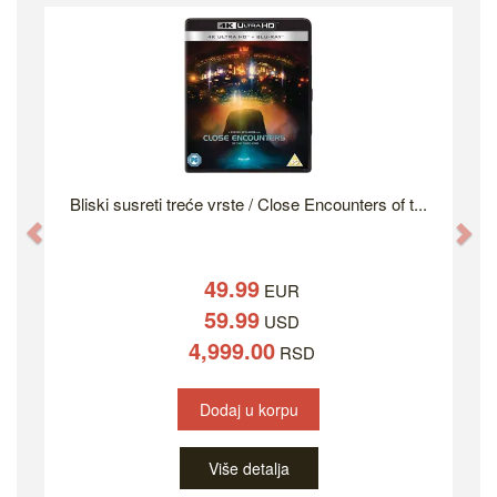
Bliski susreti treće vrste / Close Encounters of t...
Previous
Ne
49.99
EUR
59.99
USD
4,999.00
RSD
Dodaj u korpu
Više detalja