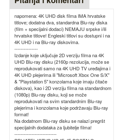
Pitanja i komentari
napomena: 4K UHD disk filma IMA hrvatske
titlove; dodatna dva, standardna Blu-ray diska
(film + specijalni dodaci) NEMAJU srpske i/ili
hrvatske titlove! Engleski titlovi su dostupni i na
4K UHD i na Blu-ray diskovima.
---------------
Izdanje koje uključuje 2D verziju filma na 4K
UHD Blu-ray disku (2160p rezolucija, može se
reprodukovati samo na 4K UHD TV uređajima i
4K UHD plejerima ili "Microsoft Xbox One S/X"
& "Playstation 5" konzolama koje imaju čitače
diskova), kao i 2D verziju filma na standardnom
(1080p) Blu-ray disku, koji se može
reprodukovati na svim standardnim Blu-ray
plejerima i konzolama koje podržavaju Blu-ray
format!
Na dodatnom Blu-ray disku se nalazi pregršt
specijalnih dodataka za ljubitelje filma!
---------------------------