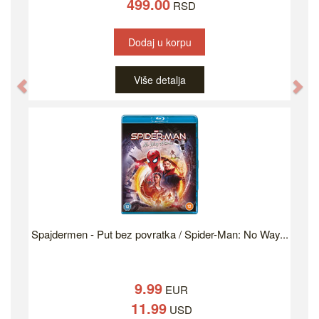
499.00
RSD
Dodaj u korpu
Više detalja
Previous
Ne
Spajdermen - Put bez povratka / Spider-Man: No Way...
9.99
EUR
11.99
USD