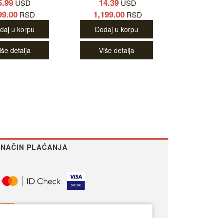
5.99
14.39
USD
USD
99.00
1,199.00
RSD
RSD
daj u korpu
Dodaj u korpu
iše detalja
Više detalja
NAČIN PLAĆANJA