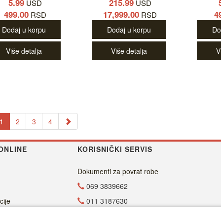
5.99
215.99
USD
USD
499.00
17,999.00
4
RSD
RSD
Dodaj u korpu
Dodaj u korpu
Do
Više detalja
Više detalja
V
1
2
3
4
ONLINE
KORISNIČKI SERVIS
Dokumenti za povrat robe
069 3839662
cije
011 3187630
011 4029654