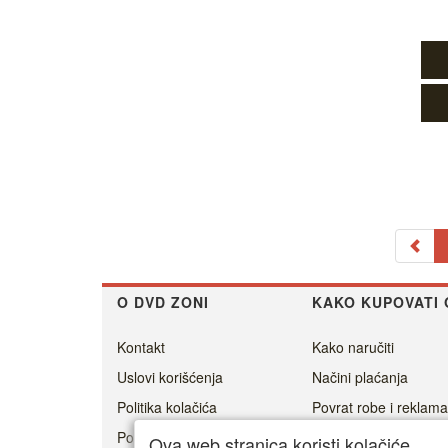
O DVD ZONI
KAKO KUPOVATI 
Kontakt
Kako naručiti
Uslovi korišćenja
Načini plaćanja
Politika kolačića
Povrat robe i reklama
Politika privatnosti
Cenovnik dostave
Ova web stranica koristi kolačiće