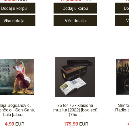
Dodaj u korpu
Dodaj u korpu
Do
Više detalja
Više detalja
V
aja Bogdanović,
75 for 75 - klasična
Simfo
lončelo - Sen-Sans,
muzika [2022] [box-set]
Radio-te
Lalo [albu...
(75x ...
4.99
179.99
EUR
EUR