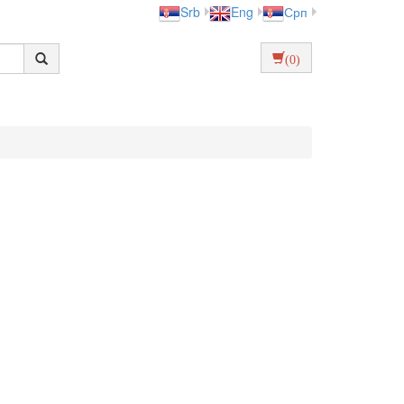
Srb
Eng
Срп
(0)