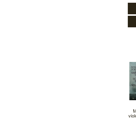
M
vio