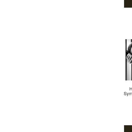
H
Sym