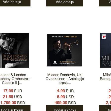
Više detalja
Više detalja
V
auser & London
Mladen Đorđević, Uki
Milo
phony Orchestra ‎–
Ovaskainen - Antologija
Baroqu
Classic II [...
srpsk...
17.99
4.99
2
EUR
EUR
21.59
5.99
2
USD
USD
1,799.00
499.00
2,
RSD
RSD
Dodaj u korpu
Dodaj u korpu
Do