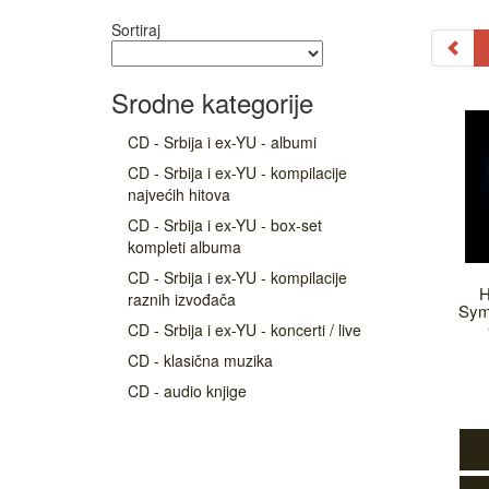
Sortiraj
Srodne kategorije
CD - Srbija i ex-YU - albumi
CD - Srbija i ex-YU - kompilacije
najvećih hitova
CD - Srbija i ex-YU - box-set
kompleti albuma
CD - Srbija i ex-YU - kompilacije
H
raznih izvođača
Sym
CD - Srbija i ex-YU - koncerti / live
CD - klasična muzika
CD - audio knjige