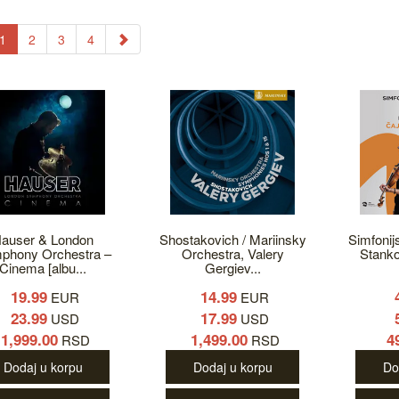
1
2
3
4
auser & London
Shostakovich / Mariinsky
Simfonij
phony Orchestra ‎–
Orchestra, Valery
Stanko
Cinema [albu...
Gergiev...
19.99
14.99
EUR
EUR
23.99
17.99
USD
USD
1,999.00
1,499.00
4
RSD
RSD
Dodaj u korpu
Dodaj u korpu
Do