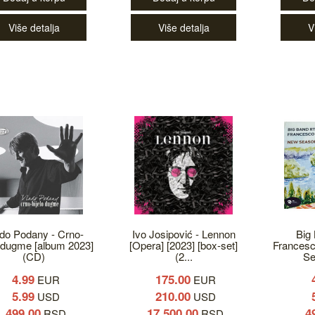
Više detalja
Više detalja
V
do Podany - Crno-
Ivo Josipović - Lennon
Big
o dugme [album 2023]
[Opera] [2023] [box-set]
Francesc
(CD)
(2...
Se
4.99
175.00
EUR
EUR
5.99
210.00
USD
USD
499.00
17,500.00
4
RSD
RSD