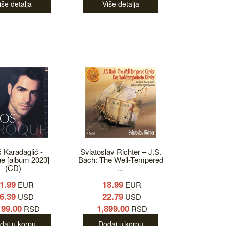
iše detalja
Više detalja
š Karadaglić -
Sviatoslav Richter – J.S.
e [album 2023]
Bach: The Well-Tempered
(CD)
...
1.99
18.99
EUR
EUR
6.39
22.79
USD
USD
199.00
1,899.00
RSD
RSD
daj u korpu
Dodaj u korpu