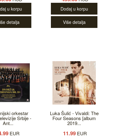
daj u korpu
Dodaj u korpu
iše detalja
Više detalja
nijski orkestar
Luka Šulić - Vivaldi: The
levizije Srbije -
Four Seasons [album
Ant...
2019...
4.99
11.99
EUR
EUR