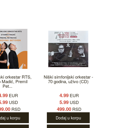
ski orkestar RTS,
Niški simfonijski orkestar -
 Madić, Premil
70 godina, uživo (CD)
Pet...
4.99
4.99
EUR
EUR
5.99
5.99
USD
USD
99.00
499.00
RSD
RSD
daj u korpu
Dodaj u korpu