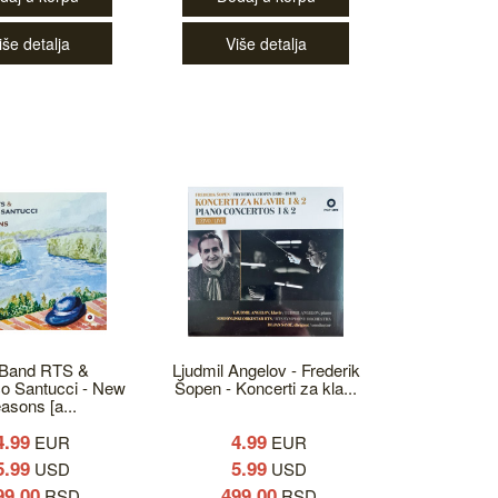
iše detalja
Više detalja
 Band RTS &
Ljudmil Angelov - Frederik
o Santucci - New
Šopen - Koncerti za kla...
asons [a...
4.99
4.99
EUR
EUR
5.99
5.99
USD
USD
99.00
499.00
RSD
RSD