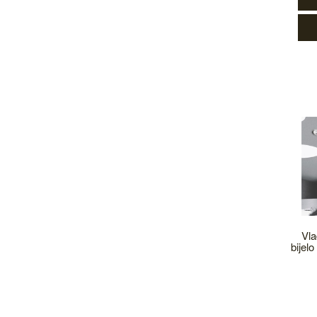
Vla
bijel