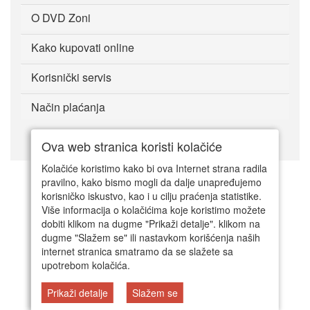
O DVD Zoni
Kako kupovati online
Korisnički servis
Način plaćanja
Ova web stranica koristi kolačiće
© DVD Zona 2024.
Kolačiće koristimo kako bi ova Internet strana radila
pravilno, kako bismo mogli da dalje unapređujemo
korisničko iskustvo, kao i u cilju praćenja statistike.
Više informacija o kolačićima koje koristimo možete
dobiti klikom na dugme "Prikaži detalje". klikom na
dugme "Slažem se" ili nastavkom korišćenja naših
internet stranica smatramo da se slažete sa
upotrebom kolačića.
Prikaži detalje
Slažem se