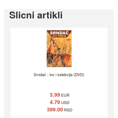
Slicni artikli
Srndać - lov i selekcija (DVD)
3.99
EUR
4.79
USD
399.00
RSD