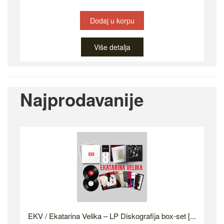
Dodaj u korpu
Više detalja
Najprodavanije
EKV / Ekatarina Velika – LP Diskografija box-set [...