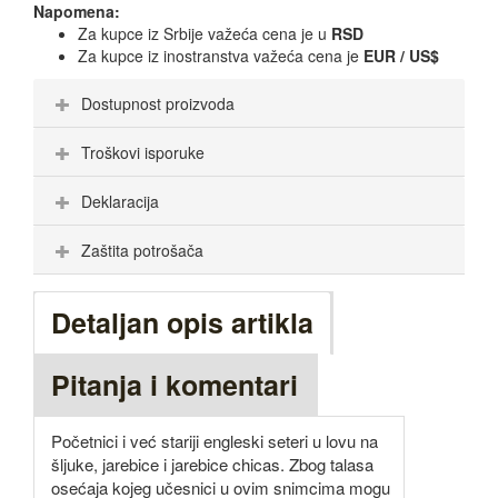
Napomena:
Za kupce iz Srbije važeća cena je u
RSD
Za kupce iz inostranstva važeća cena je
EUR / US$
Dostupnost proizvoda
Troškovi isporuke
Deklaracija
Zaštita potrošača
Detaljan opis artikla
Pitanja i komentari
Početnici i već stariji engleski seteri u lovu na
šljuke, jarebice i jarebice chicas. Zbog talasa
osećaja kojeg učesnici u ovim snimcima mogu