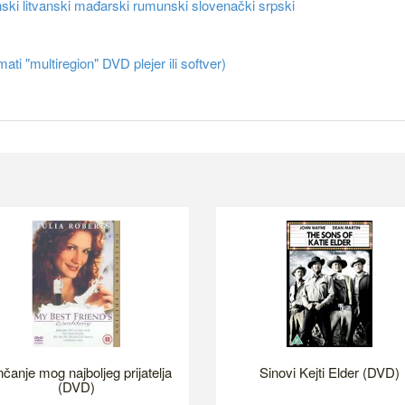
nski
litvanski
mađarski
rumunski
slovenački
srpski
ati "multiregion" DVD plejer ili softver)
čanje mog najboljeg prijatelja
Sinovi Kejti Elder (DVD)
(DVD)