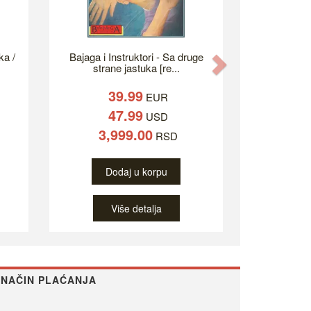
ka /
Bajaga i Instruktori - Sa druge
Next
strane jastuka [re...
39.99
EUR
47.99
USD
3,999.00
RSD
Dodaj u korpu
Više detalja
NAČIN PLAĆANJA