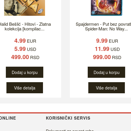
alid Bešlić - Hitovi - Zlatna
Spajdermen - Put bez povrat
kolekcija [kompilac...
Spider-Man: No Way...
4.99
9.99
EUR
EUR
5.99
11.99
USD
USD
499.00
999.00
RSD
RSD
Dodaj u korpu
Dodaj u korpu
Više detalja
Više detalja
ONLINE
KORISNIČKI SERVIS