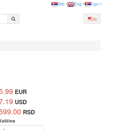
Srb
Eng
Срп
(0)
5.99
EUR
7.19
USD
599.00
RSD
Količina