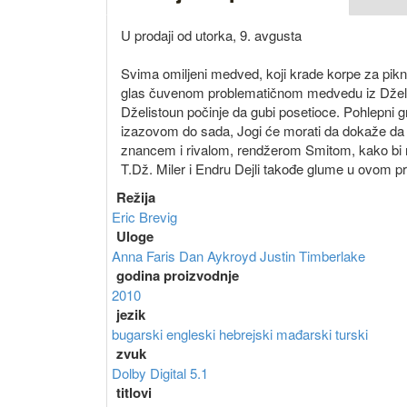
U prodaji od utorka, 9. avgusta
Svima omiljeni medved, koji krade korpe za pik
glas čuvenom problematičnom medvedu iz Dželis
Dželistoun počinje da gubi posetioce. Pohlepni 
izazovom do sada, Jogi će morati da dokaže da 
znancem i rivalom, rendžerom Smitom, kako bi n
T.Dž. Miler i Endru Dejli takođe glume u ovom p
Režija
Eric Brevig
Uloge
Anna Faris
Dan Aykroyd
Justin Timberlake
godina proizvodnje
2010
jezik
bugarski
engleski
hebrejski
mađarski
turski
zvuk
Dolby Digital 5.1
titlovi