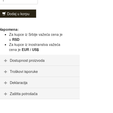
Dodaj u korpu
Napomena:
Za kupce iz Srbije važeća cena je
u
RSD
Za kupce iz inostranstva važeća
cena je
EUR / US$
Dostupnost proizvoda
Troškovi isporuke
Deklaracija
Zaštita potrošača