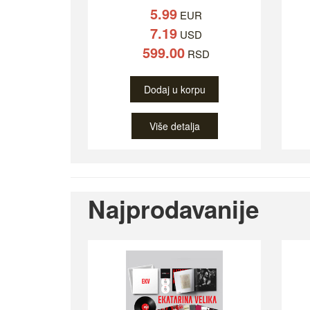
5.99
EUR
7.19
USD
599.00
RSD
Dodaj u korpu
Više detalja
Najprodavanije