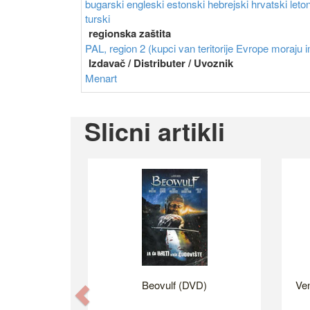
bugarski
engleski
estonski
hebrejski
hrvatski
leto
turski
regionska zaštita
PAL, region 2 (kupci van teritorije Evrope moraju im
Izdavač / Distributer / Uvoznik
Menart
Slicni artikli
Beovulf (DVD)
Ven
Previous