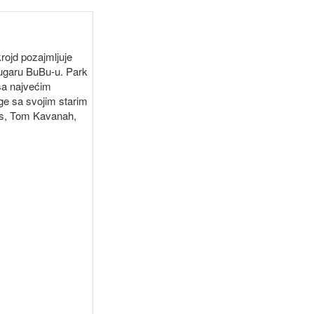
rojd pozajmljuje
ugaru BuBu-u. Park
 sa najvećim
ge sa svojim starim
is, Tom Kavanah,