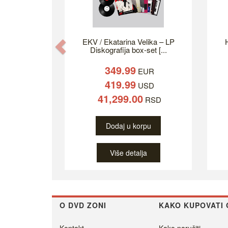
EKV / Ekatarina Velika – LP
H
Previous
Diskografija box-set [...
349.99
EUR
419.99
USD
41,299.00
RSD
Dodaj u korpu
Više detalja
O DVD ZONI
KAKO KUPOVATI 