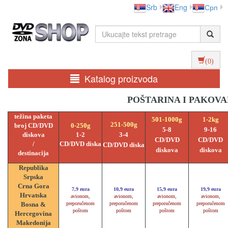
Srb
Eng
Срп
(0)
Katalog proizvoda
P
OŠTARINA I PAKOVA
težina paketa
501-1000g
1-2kg
251-500g
broj CD/DVD
0-250g
5-8
9-16
diskova
1-2
3-4
CD/DVD
CD/DVD
/
CD/DVD diska
CD/DVD diska
diskova
diskova
destinacija
Republika
Srpska
Crna Gora
7,9 eura
10,9 eura
15,9 eura
19,9 eura
Hrvatska
avionom,
avionom,
avionom,
avionom,
Bosna &
preporučenom
preporučenom
preporučenom
preporučenom
poštom
poštom
poštom
poštom
Hercegovina
Makedonija