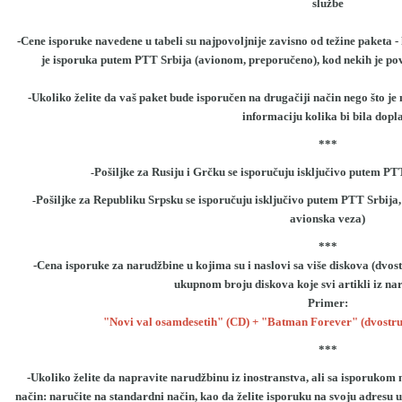
službe
-
Cene isporuke navedene u tabeli su najpovoljnije zavisno od težine paketa - 
je isporuka putem PTT Srbija (avionom, preporučeno), kod nekih je p
-
Ukoliko želite da vaš paket bude isporučen na drugačiji način nego što je 
informaciju kolika bi bila dopl
***
Pošiljke za Rusiju i Grčku se isporučuju isključivo putem P
-
Pošiljke za Republiku Srpsku se isporučuju isključivo putem PTT Srbija,
-
avionska veza)
***
-
Cena isporuke za narudžbine u kojima su i naslovi sa više diskova (dvos
ukupnom broju diskova koje svi artikli iz na
Primer:
"Novi val osamdesetih" (CD) + "Batman Forever" (dvostr
***
-
Ukoliko želite da napravite narudžbinu iz inostranstva, ali sa isporukom na
način: naručite na standardni način, kao da želite isporuku na svoju adresu 