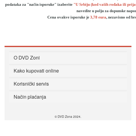
podataka za "način isporuke" izaberite
"U Srbiju (kod vaših rođaka ili prija
navedite u polju za dopunske nap
Cena ovakve isporuke je
3,78 eura
, nezavisno od br
O DVD Zoni
Kako kupovati online
Korisnički servis
Način plaćanja
© DVD Zona 2024.