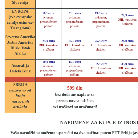
Slovenija
EVROPA
8,9 eura
11,9 eura
19,9 eura
22,9 eura
(sve evropske
avionom,
avionom,
avionom,
DHL kurirskom
zemlje osim ex-
preporučenom
preporučenom
preporučenom
službom
poštom
poštom
poštom
Yu regiona)
Severna Amerika
25,9 eura
25,9 eura
25,9 eura
28,9 eura
Južna Amerika
DHL kurirskom
DHL kurirskom
DHL kurirskom
DHL kurirskom
Bliski Istok
službom
službom
službom
službom
Afrika
10,9 eura
15,9 eura
32,9 eura
35,9 eura
Australija
avionom,
avionom,
DHL kurirskom
DHL kurirskom
Daleki Istok
preporučenom
preporučenom
službom
službom
poštom
poštom
SRBIJA
599 din
nezavisno od
bez dodatne naplate za
broja
prenos novca i slično,
naručenih
artikala
svi troškovi su uračunati!
NAPOMENE ZA KUPCE IZ INOS
-
Vašu narudžbinu možemo isporučiti na dva načina: putem PTT Srbija (a