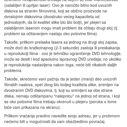
(oslabljen ili uprljan laser). Ovo je naročito bitno kod uvoznih
diskova sa stranim filmovima, koji se obično proizvode na
dvoslojnim diskovima (dvostruko većeg kapaciteta od
jednoslojnih, da bi kvalitet slike bio što bolji), jer plejeri sa
oslabljenim laserom mogu imati problem da očitaju drugi sloj (tj.
problemi sa očitavanjem nastaju oko polovine filma).
Takođe, prilikom prelaska lasera sa jednog na drugi sloj zapisa,
može doći do kratkotrajnog (2-3 sekunde) zastoja ili preskakanja
u reprodukciji filma - ovo je tehničko ograničenje DVD tehnologije,
može se desiti i kod apsolutno ispravnog DVD uređaja; no ukoliko
je reprodukcija nastavljena nakon toga, neće biti nikakvih daljih
problema.
Takođe, skrećemo vam pažnju da je jedan (manji) deo uvoznih
filmskih naslova, opet zbog što boljeg kvaliteta slike, snimljen na
dvostranim DVD diskovima, tj. koji su snimljeni sa obe strane
diska, nemaju odštampanu "nalepnicu" na jednoj od strana, i koji
se oko polovine filma trebaju okrenuti u plejeru (poruka o tome
biće vam prikazana na ekranu).
Prilikom vraćanja pravilno navedite svoju adresu, jer u protivnom
nećemo biti u mogućnosti da vam obezbedimo povraćaj.