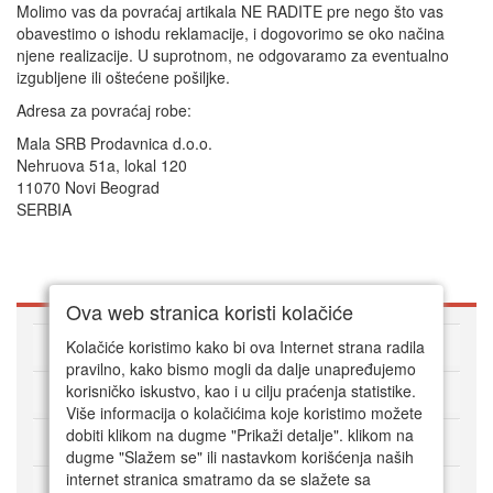
Molimo vas da povraćaj artikala NE RADITE pre nego što vas
obavestimo o ishodu reklamacije, i dogovorimo se oko načina
njene realizacije. U suprotnom, ne odgovaramo za eventualno
izgubljene ili oštećene pošiljke.
Adresa za povraćaj robe:
Mala SRB Prodavnica d.o.o.
Nehruova 51a, lokal 120
11070 Novi Beograd
SERBIA
Ova web stranica koristi kolačiće
O DVD Zoni
Kolačiće koristimo kako bi ova Internet strana radila
pravilno, kako bismo mogli da dalje unapređujemo
korisničko iskustvo, kao i u cilju praćenja statistike.
Kako kupovati online
Više informacija o kolačićima koje koristimo možete
dobiti klikom na dugme "Prikaži detalje". klikom na
Korisnički servis
dugme "Slažem se" ili nastavkom korišćenja naših
internet stranica smatramo da se slažete sa
Način plaćanja