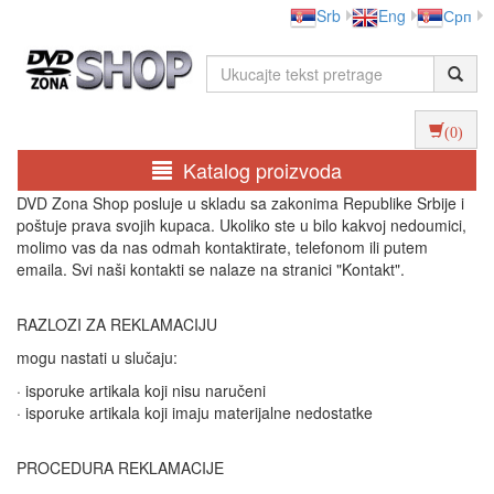
Srb
Eng
Срп
(0)
Katalog proizvoda
DVD Zona Shop posluje u skladu sa zakonima Republike Srbije i
poštuje prava svojih kupaca. Ukoliko ste u bilo kakvoj nedoumici,
molimo vas da nas odmah kontaktirate, telefonom ili putem
emaila. Svi naši kontakti se nalaze na stranici "Kontakt".
RAZLOZI ZA REKLAMACIJU
mogu nastati u slučaju:
· isporuke artikala koji nisu naručeni
· isporuke artikala koji imaju materijalne nedostatke
PROCEDURA REKLAMACIJE