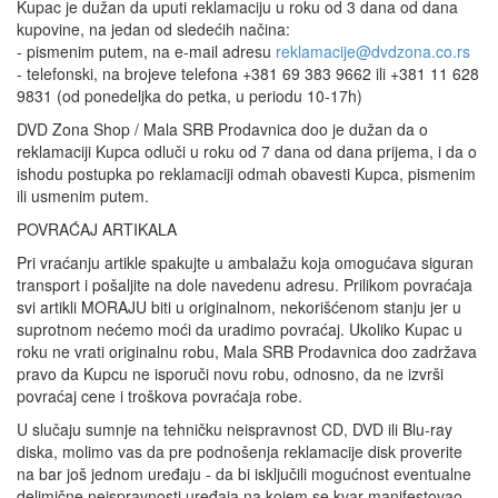
Kupac je dužan da uputi reklamaciju u roku od 3 dana od dana
kupovine, na jedan od sledećih načina:
- pismenim putem, na e-mail adresu
reklamacije@dvdzona.co.rs
- telefonski, na brojeve telefona +381 69 383 9662 ili +381 11 628
9831 (od ponedeljka do petka, u periodu 10-17h)
DVD Zona Shop / Mala SRB Prodavnica doo je dužan da o
reklamaciji Kupca odluči u roku od 7 dana od dana prijema, i da o
ishodu postupka po reklamaciji odmah obavesti Kupca, pismenim
ili usmenim putem.
POVRAĆAJ ARTIKALA
Pri vraćanju artikle spakujte u ambalažu koja omogućava siguran
transport i pošaljite na dole navedenu adresu. Prilikom povraćaja
svi artikli MORAJU biti u originalnom, nekorišćenom stanju jer u
suprotnom nećemo moći da uradimo povraćaj. Ukoliko Kupac u
roku ne vrati originalnu robu, Mala SRB Prodavnica doo zadržava
pravo da Kupcu ne isporuči novu robu, odnosno, da ne izvrši
povraćaj cene i troškova povraćaja robe.
U slučaju sumnje na tehničku neispravnost CD, DVD ili Blu-ray
diska, molimo vas da pre podnošenja reklamacije disk proverite
na bar još jednom uređaju - da bi isključili mogućnost eventualne
delimične neispravnosti uređaja na kojem se kvar manifestovao