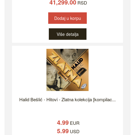
41,299.00
RSD
Dodaj u korpu
Više detalja
Halid Bešlić - Hitovi - Zlatna kolekcija [kompilac...
4.99
EUR
5.99
USD