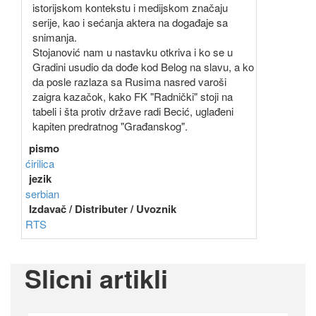
istorijskom kontekstu i medijskom značaju
serije, kao i sećanja aktera na događaje sa
snimanja.
Stojanović nam u nastavku otkriva i ko se u
Gradini usudio da dođe kod Belog na slavu, a ko
da posle razlaza sa Rusima nasred varoši
zaigra kazačok, kako FK "Radnički" stoji na
tabeli i šta protiv države radi Becić, uglađeni
kapiten predratnog "Građanskog".
pismo
ćirilica
jezik
serbian
Izdavač / Distributer / Uvoznik
RTS
Slicni artikli