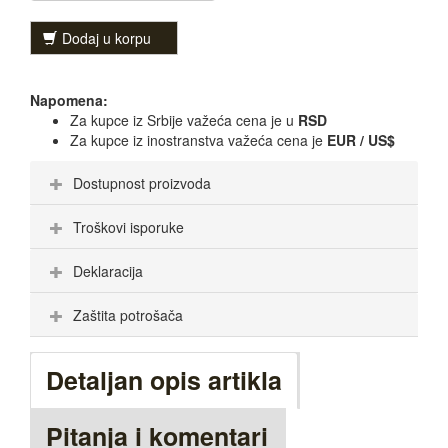
Dodaj u korpu
Napomena:
Za kupce iz Srbije važeća cena je u
RSD
Za kupce iz inostranstva važeća cena je
EUR / US$
Dostupnost proizvoda
Troškovi isporuke
Deklaracija
Zaštita potrošača
Detaljan opis artikla
Pitanja i komentari