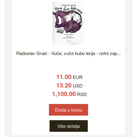
Radoslav Graić - Vuče, vuče bubo lenja - notni zap...
11.00
EUR
13.20
USD
1,100.00
RSD
Dodaj u korpu
Više detalja