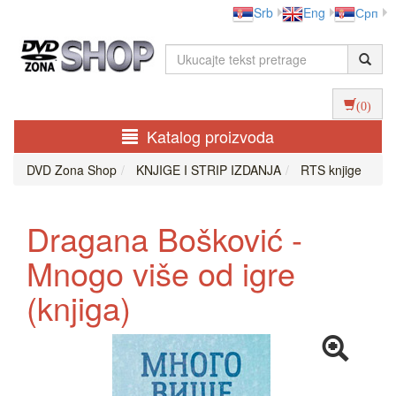
Srb
Eng
Срп
(0)
Katalog proizvoda
DVD Zona Shop
KNJIGE I STRIP IZDANJA
RTS knjige
Dragana Bošković -
Mnogo više od igre
(knjiga)