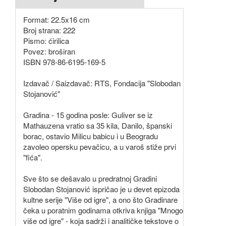
Format: 22.5x16 cm
Broj strana: 222
Pismo: ćirilica
Povez: broširan
ISBN 978-86-6195-169-5
Izdavač / Saizdavač: RTS, Fondacija "Slobodan
Stojanović"
Gradina - 15 godina posle: Guliver se iz
Mathauzena vratio sa 35 kila, Danilo, španski
borac, ostavio Milicu babicu i u Beogradu
zavoleo opersku pevačicu, a u varoš stiže prvi
"fića".
Sve što se dešavalo u predratnoj Gradini
Slobodan Stojanović ispričao je u devet epizoda
kultne serije "Više od igre", a ono što Gradinare
čeka u poratnim godinama otkriva knjiga "Mnogo
više od igre" - koja sadrži i analitičke tekstove o