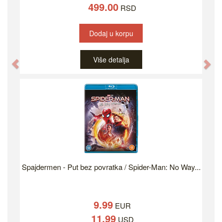
499.00
RSD
Dodaj u korpu
Više detalja
Previous
Ne
Spajdermen - Put bez povratka / Spider-Man: No Way...
9.99
EUR
11.99
USD