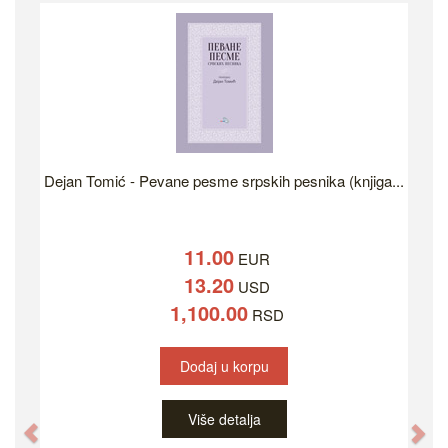
Dejan Tomić - Pevane pesme srpskih pesnika (knjiga...
11.00
EUR
13.20
USD
1,100.00
RSD
Dodaj u korpu
Više detalja
Previous
Ne