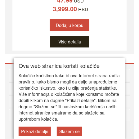
USD
3,999.00
RSD
Dodaj u korpu
Više detalja
Ova web stranica koristi kolačiće
O DVD Zoni
Kolačiće koristimo kako bi ova Internet strana radila
pravilno, kako bismo mogli da dalje unapređujemo
korisničko iskustvo, kao i u cilju praćenja statistike.
Kako kupovati online
Više informacija o kolačićima koje koristimo možete
dobiti klikom na dugme "Prikaži detalje". klikom na
Korisnički servis
dugme "Slažem se" ili nastavkom korišćenja naših
internet stranica smatramo da se slažete sa
Način plaćanja
upotrebom kolačića.
Prikaži detalje
Slažem se
© DVD Zona 2024.