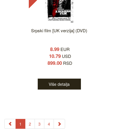
Srpski film [UK verzija] (DVD)
8.99
EUR
10.79
USD
899.00
RSD
Više detalja
1
2
3
4