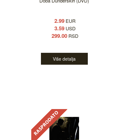
Doba Dunđerskih (DVD)
2.99
EUR
3.59
USD
299.00
RSD
Više detalja