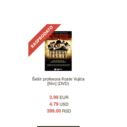
Šešir profesora Koste Vujića
[film] (DVD)
3.99
EUR
4.79
USD
399.00
RSD