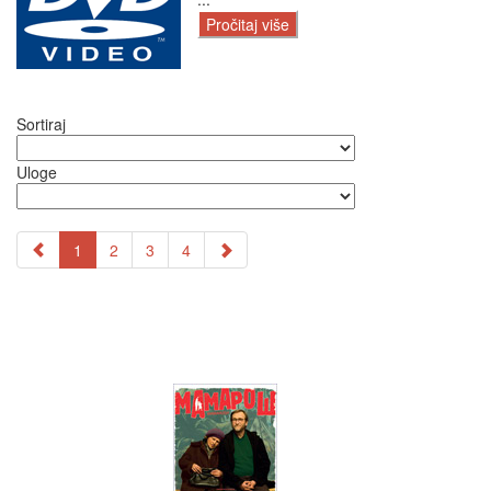
Pročitaj više
Sortiraj
Uloge
1
2
3
4