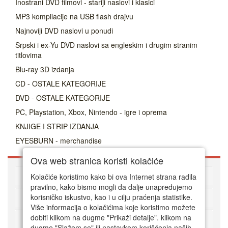
Inostrani DVD filmovi - stariji naslovi i klasici
MP3 kompilacije na USB flash drajvu
Najnoviji DVD naslovi u ponudi
Srpski i ex-Yu DVD naslovi sa engleskim i drugim stranim
titlovima
Blu-ray 3D izdanja
CD - OSTALE KATEGORIJE
DVD - OSTALE KATEGORIJE
PC, Playstation, Xbox, Nintendo - igre i oprema
KNJIGE I STRIP IZDANJA
EYESBURN - merchandise
Ova web stranica koristi kolačiće
O DVD Zoni
Kolačiće koristimo kako bi ova Internet strana radila
pravilno, kako bismo mogli da dalje unapređujemo
korisničko iskustvo, kao i u cilju praćenja statistike.
Kako kupovati online
Više informacija o kolačićima koje koristimo možete
dobiti klikom na dugme "Prikaži detalje". klikom na
Korisnički servis
dugme "Slažem se" ili nastavkom korišćenja naših