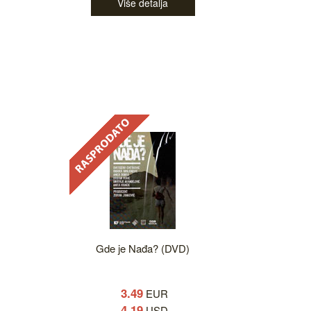
Više detalja
Gde je Nađa? (DVD)
3.49
EUR
4.19
USD