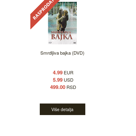
Smrdljiva bajka (DVD)
4.99
EUR
5.99
USD
499.00
RSD
Više detalja