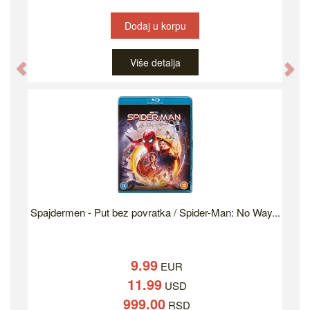
Dodaj u korpu
Više detalja
Previous
Ne
Spajdermen - Put bez povratka / Spider-Man: No Way...
9.99
EUR
11.99
USD
999.00
RSD