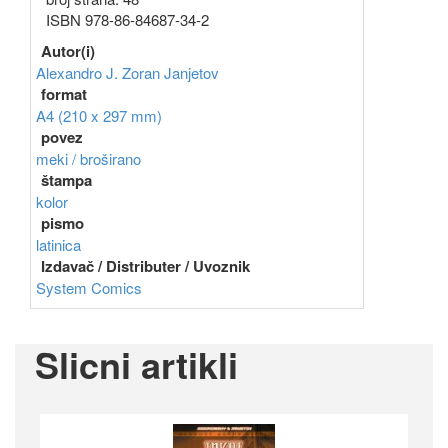
ISBN 978-86-84687-34-2
Autor(i)
Alexandro J.
Zoran Janjetov
format
A4 (210 x 297 mm)
povez
meki / broširano
štampa
kolor
pismo
latinica
Izdavač / Distributer / Uvoznik
System Comics
Slicni artikli