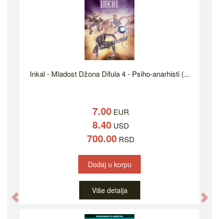
Inkal - Mladost Džona Difula 4 - Psiho-anarhisti (...
7.00
EUR
8.40
USD
700.00
RSD
Dodaj u korpu
Više detalja
Previous
Ne