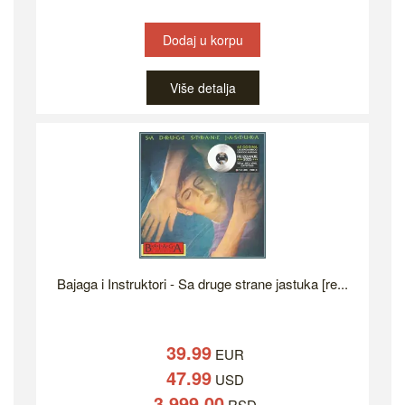
Dodaj u korpu
Više detalja
Bajaga i Instruktori - Sa druge strane jastuka [re...
39.99
EUR
47.99
USD
3,999.00
RSD