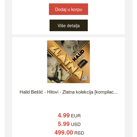
Dodaj u korpu
Više detalja
Halid Bešlić - Hitovi - Zlatna kolekcija [kompilac...
4.99
EUR
5.99
USD
499.00
RSD