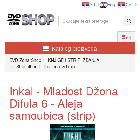
Srb
Eng
Срп
(0)
Katalog proizvoda
DVD Zona Shop
KNJIGE I STRIP IZDANJA
Strip albumi - licencna izdanja
Inkal - Mladost Džona
Difula 6 - Aleja
samoubica (strip)