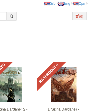
Srb
Eng
Срп
(0)
ina Dardaneli 2 -
Družina Dardaneli -