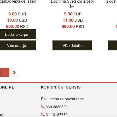
ljubac leptirice (strip)
zločin na Svetskoj izložbi
zločin
[...
9.00
9.90
EUR
EUR
10.80
11.88
USD
USD
900.00
990.00
RSD
RSD
Dodaj u korpu
Više detalja
Više detalja
1
ONLINE
KORISNIČKI SERVIS
Dokumenti za povrat robe
069 3839662
cije
011 3187630