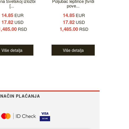
 na Svetskoj izložbi
Poljubac leptirice [tvrdi
[...
pove...
14.85
14.85
EUR
EUR
17.82
17.82
USD
USD
1,485.00
1,485.00
RSD
RSD
Više detalja
Više detalja
NAČIN PLAĆANJA