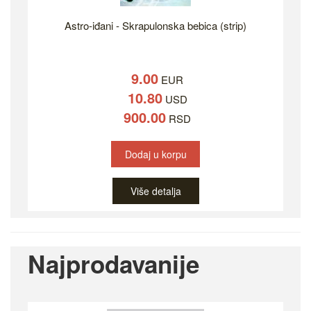
Astro-iđani - Skrapulonska bebica (strip)
9.00
EUR
10.80
USD
900.00
RSD
Dodaj u korpu
Više detalja
Najprodavanije