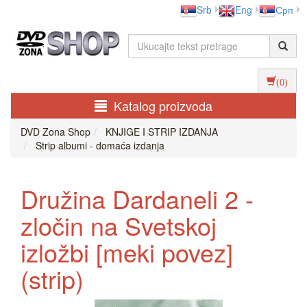
Srb
Eng
Срп
(0)
Katalog proizvoda
DVD Zona Shop
KNJIGE I STRIP IZDANJA
Strip albumi - domaća izdanja
Družina Dardaneli 2 -
zločin na Svetskoj
izložbi [meki povez]
(strip)