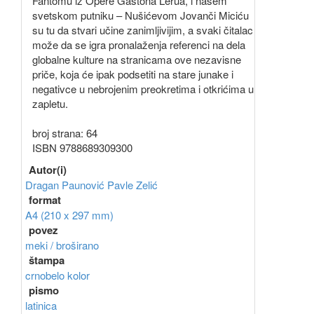
Fantomu iz Opere Gastona Lerua, i našem
svetskom putniku – Nušićevom Jovanči Miciću
su tu da stvari učine zanimljivijim, a svaki čitalac
može da se igra pronalaženja referenci na dela
globalne kulture na stranicama ove nezavisne
priče, koja će ipak podsetiti na stare junake i
negativce u nebrojenim preokretima i otkrićima u
zapletu.
broj strana: 64
ISBN 9788689309300
Autor(i)
Dragan Paunović
Pavle Zelić
format
A4 (210 x 297 mm)
povez
meki / broširano
štampa
crnobelo
kolor
pismo
latinica