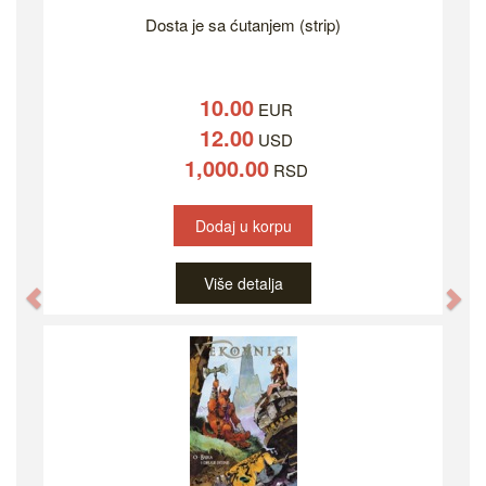
Dosta je sa ćutanjem (strip)
10.00
EUR
12.00
USD
1,000.00
RSD
Dodaj u korpu
Više detalja
Previous
Ne