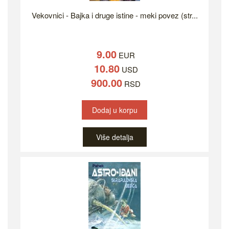
Vekovnici - Bajka i druge istine - meki povez (str...
9.00
EUR
10.80
USD
900.00
RSD
Dodaj u korpu
Više detalja