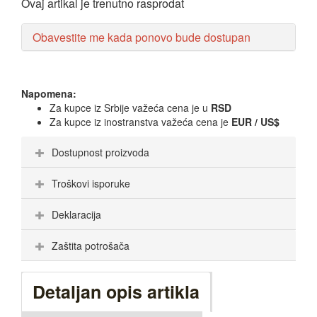
Ovaj artikal je trenutno rasprodat
Obavestite me kada ponovo bude dostupan
Napomena:
Za kupce iz Srbije važeća cena je u
RSD
Za kupce iz inostranstva važeća cena je
EUR / US$
Dostupnost proizvoda
Troškovi isporuke
Deklaracija
Zaštita potrošača
Detaljan opis artikla