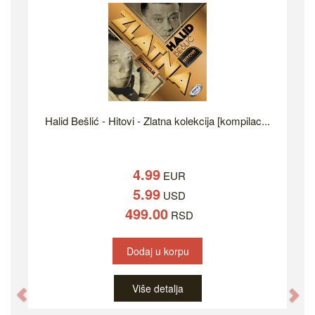
Halid Bešlić - Hitovi - Zlatna kolekcija [kompilac...
4.99
EUR
5.99
USD
499.00
RSD
Dodaj u korpu
Više detalja
Previous
Ne