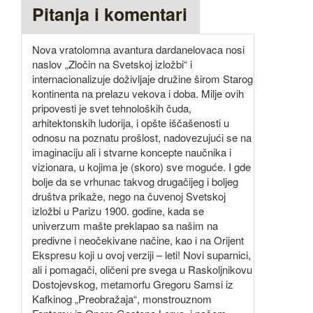
Pitanja i komentari
Nova vratolomna avantura dardanelovaca nosi
naslov „Zločin na Svetskoj izložbi“ i
internacionalizuje doživljaje družine širom Starog
kontinenta na prelazu vekova i doba. Milje ovih
pripovesti je svet tehnoloških čuda,
arhitektonskih ludorija, i opšte iščašenosti u
odnosu na poznatu prošlost, nadovezujući se na
imaginaciju ali i stvarne koncepte naučnika i
vizionara, u kojima je (skoro) sve moguće. I gde
bolje da se vrhunac takvog drugačijeg i boljeg
društva prikaže, nego na čuvenoj Svetskoj
izložbi u Parizu 1900. godine, kada se
univerzum mašte preklapao sa našim na
predivne i neočekivane načine, kao i na Orijent
Ekspresu koji u ovoj verziji – leti! Novi suparnici,
ali i pomagači, oličeni pre svega u Raskoljnikovu
Dostojevskog, metamorfu Gregoru Samsi iz
Kafkinog „Preobražaja“, monstrouznom