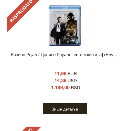
Казино Ројал / Цасино Роyале [енглески титл] (Блу-...
11,99
EUR
14,39
USD
1.199,00
RSD
Више детаља