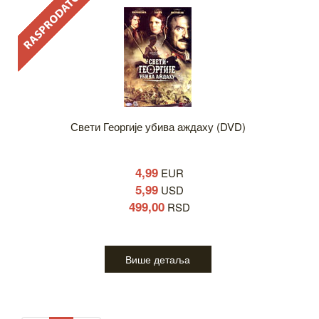
Свети Георгије убива аждаху (DVD)
4,99
EUR
5,99
USD
499,00
RSD
Више детаља