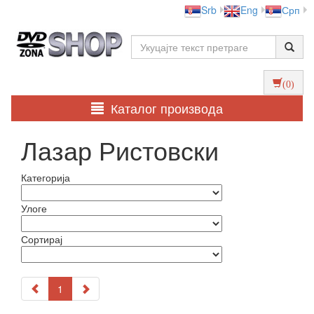
Srb
Eng
Срп
(0)
Каталог производа
Лазар Ристовски
Категорија
Улоге
Сортирај
1