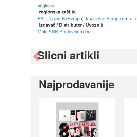
engleski
regionska zaštita
PAL, region B (Evropa) [kupci van Evrope moraju im
Izdavač / Distributer / Uvoznik
Mala SRB Prodavnica doo
Slicni artikli
Previous
Najprodavanije