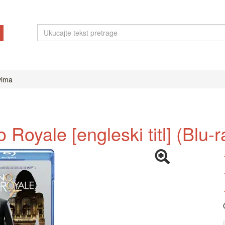
ovima
 Royale [engleski titl] (Blu-r