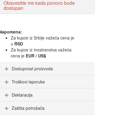
Obavestite me kada ponovo bude
dostupan
Napomena:
Za kupce iz Srbije važeća cena je
u
RSD
Za kupce iz inostranstva važeća
cena je
EUR / US$
Dostupnost proizvoda
Troškovi isporuke
Deklaracija
Zaštita potrošača