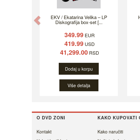
EKV / Ekatarina Velika – LP
H
Previous
Diskografija box-set [...
349.99
EUR
419.99
USD
41,299.00
RSD
Dodaj u korpu
Više detalja
O DVD ZONI
KAKO KUPOVATI 
Kontakt
Kako naručiti