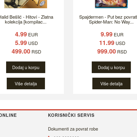
alid Bešlić - Hitovi - Zlatna
Spajdermen - Put bez povrat
kolekcija [kompilac...
Spider-Man: No Way...
4.99
9.99
EUR
EUR
5.99
11.99
USD
USD
499.00
999.00
RSD
RSD
Dodaj u korpu
Dodaj u korpu
Više detalja
Više detalja
ONLINE
KORISNIČKI SERVIS
Dokumenti za povrat robe