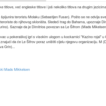
titlove, već engleske titlove i još nekoliko titlova na drugim jezicima
pijunira teroristu Molaku (Sebastijen Fusan). Pošto se ne odvija sv
i teroriste do njihovog skloništa. Sledeći trag do Bahama, upoznaje D
Murino). Saznaje da je Dimitrios povezan sa Le Šifrom (Mads Mikelse
ovac u pokeraškoj igri s visokim ulogom u kockarnici "Kazino rojal" u 
 znajući da će Le Šifrov poraz uništiti cijelu njegovu organizaciju. M 
a Grin)...
ski
Mads Mikkelsen