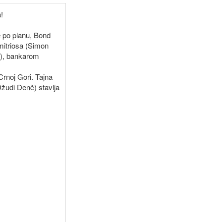
!
e po planu, Bond
imitriosa (Simon
n), bankarom
Crnoj Gori. Tajna
(Džudi Denč) stavlja