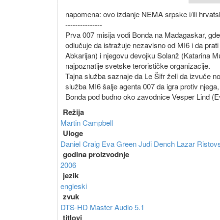
napomena: ovo izdanje NEMA srpske i/ili hrvatske 
---------------
Prva 007 misija vodi Bonda na Madagaskar, gde š
odlučuje da istražuje nezavisno od MI6 i da prat
Abkarijan) i njegovu devojku Solanž (Katarina 
najpoznatije svetske terorističke organizacije.
Tajna služba saznaje da Le Šifr želi da izvuče n
služba MI6 šalje agenta 007 da igra protiv njega,
Bonda pod budno oko zavodnice Vesper Lind (Ev
Režija
Martin Campbell
Uloge
Daniel Craig
Eva Green
Judi Dench
Lazar Ristov
godina proizvodnje
2006
jezik
engleski
zvuk
DTS-HD Master Audio 5.1
titlovi