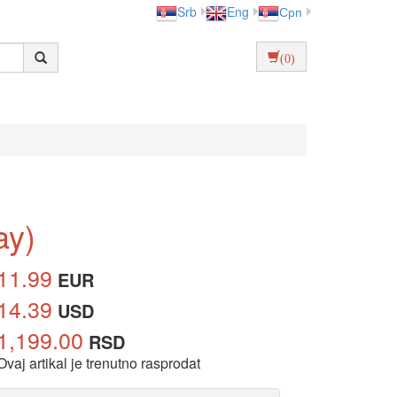
Srb
Eng
Срп
(0)
ay)
11.99
EUR
14.39
USD
1,199.00
RSD
Ovaj artikal je trenutno rasprodat