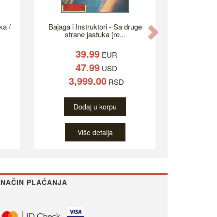
ka /
Bajaga i Instruktori - Sa druge
Next
strane jastuka [re...
39.99
EUR
47.99
USD
3,999.00
RSD
Dodaj u korpu
Više detalja
NAČIN PLAĆANJA