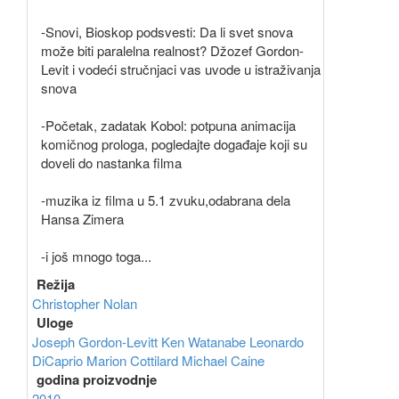
-Snovi, Bioskop podsvesti: Da li svet snova
može biti paralelna realnost? Džozef Gordon-
Levit i vodeći stručnjaci vas uvode u istraživanja
snova
-Početak, zadatak Kobol: potpuna animacija
komičnog prologa, pogledajte događaje koji su
doveli do nastanka filma
-muzika iz filma u 5.1 zvuku,odabrana dela
Hansa Zimera
-i još mnogo toga...
Režija
Christopher Nolan
Uloge
Joseph Gordon-Levitt
Ken Watanabe
Leonardo
DiCaprio
Marion Cottilard
Michael Caine
godina proizvodnje
2010