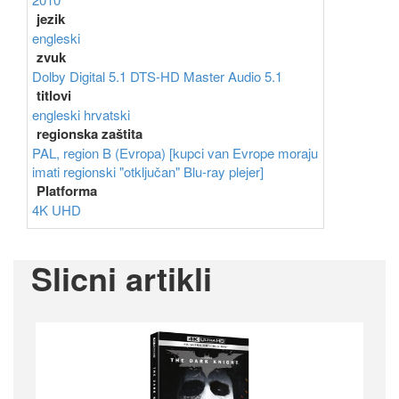
jezik
engleski
zvuk
Dolby Digital 5.1
DTS-HD Master Audio 5.1
titlovi
engleski
hrvatski
regionska zaštita
PAL, region B (Evropa) [kupci van Evrope moraju
imati regionski "otključan" Blu-ray plejer]
Platforma
4K UHD
Slicni artikli