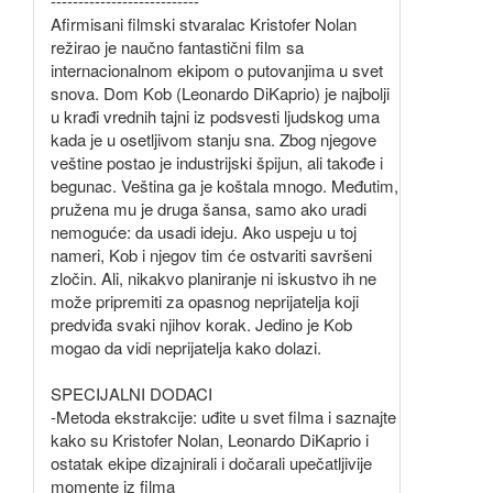
---------------------------
Afirmisani filmski stvaralac Kristofer Nolan
režirao je naučno fantastični film sa
internacionalnom ekipom o putovanjima u svet
snova. Dom Kob (Leonardo DiKaprio) je najbolji
u krađi vrednih tajni iz podsvesti ljudskog uma
kada je u osetljivom stanju sna. Zbog njegove
veštine postao je industrijski špijun, ali takođe i
begunac. Veština ga je koštala mnogo. Međutim,
pružena mu je druga šansa, samo ako uradi
nemoguće: da usadi ideju. Ako uspeju u toj
nameri, Kob i njegov tim će ostvariti savršeni
zločin. Ali, nikakvo planiranje ni iskustvo ih ne
može pripremiti za opasnog neprijatelja koji
predviđa svaki njihov korak. Jedino je Kob
mogao da vidi neprijatelja kako dolazi.
SPECIJALNI DODACI
-Metoda ekstrakcije: uđite u svet filma i saznajte
kako su Kristofer Nolan, Leonardo DiKaprio i
ostatak ekipe dizajnirali i dočarali upečatljivije
momente iz filma