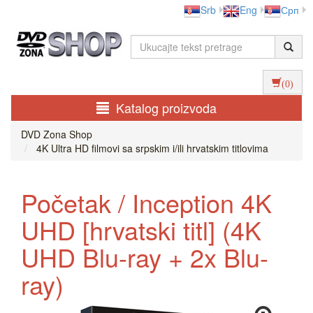
Srb
Eng
Срп
(0)
Katalog proizvoda
DVD Zona Shop
4K Ultra HD filmovi sa srpskim i/ili hrvatskim titlovima
Početak / Inception 4K
UHD [hrvatski titl] (4K
UHD Blu-ray + 2x Blu-
ray)