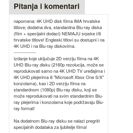
Pitanja i komentari
napomena: 4K UHD disk filma IMA hrvatske
titlove; dodatna dva, standardna Blu-ray diska
(film + specijalni dodaci) NEMAJU srpske i/ili
hrvatske titlove! Engleski titlovi su dostupni i na
4K UHD i na Blu-ray diskovima.
---------------
Izdanje koje uključuje 2D verziju filma na 4K
UHD Blu-ray disku (2160p rezolucija, može se
reprodukovati samo na 4K UHD TV uređajima i
4K UHD plejerima ili "Microsoft Xbox One S/X"
konzolama), kao i 2D verziju filma na
standardnom (1080p) Blu-ray disku, koji se
može reprodukovati na svim standardnim Blu-
ray plejerima i konzolama koje podržavaju Blu-
ray format!
Na dodatnom Blu-ray disku se nalazi pregršt
specijalnih dodataka za ljubitelje filma!