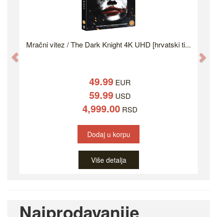
Mračni vitez / The Dark Knight 4K UHD [hrvatski ti...
Previous
Ne
49.99
EUR
59.99
USD
4,999.00
RSD
Dodaj u korpu
Više detalja
Najprodavanije