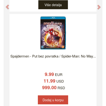
Više detalja
Previous
Ne
Spajdermen - Put bez povratka / Spider-Man: No Way...
9.99
EUR
11.99
USD
999.00
RSD
Dodaj u korpu