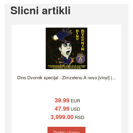
Slicni artikli
Dino Dvornik specijal - Zimzeleno A novo [vinyl] (...
39.99
EUR
47.99
USD
3,999.00
RSD
Dodaj u korpu