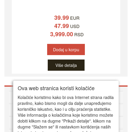
39.99
EUR
47.99
USD
3,999.00
RSD
Dodaj u korpu
Više detalja
Ova web stranica koristi kolačiće
O DVD Zoni
Kolačiće koristimo kako bi ova Internet strana radila
pravilno, kako bismo mogli da dalje unapređujemo
korisničko iskustvo, kao i u cilju praćenja statistike.
Kako kupovati online
Više informacija o kolačićima koje koristimo možete
dobiti klikom na dugme "Prikaži detalje". klikom na
Korisnički servis
dugme "Slažem se" ili nastavkom korišćenja naših