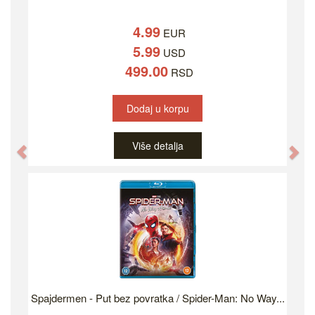
4.99
EUR
5.99
USD
499.00
RSD
Dodaj u korpu
Više detalja
Previous
Ne
Spajdermen - Put bez povratka / Spider-Man: No Way...