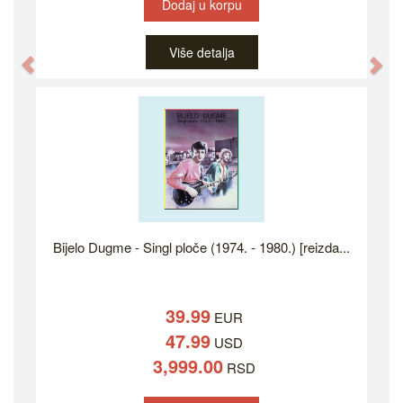
Dodaj u korpu
Više detalja
Previous
Ne
Bijelo Dugme - Singl ploče (1974. - 1980.) [reizda...
39.99
EUR
47.99
USD
3,999.00
RSD