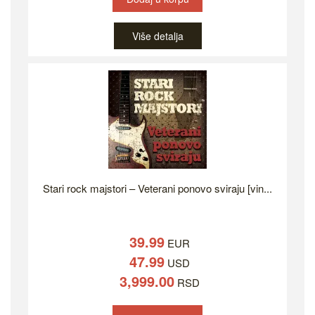
Više detalja
Stari rock majstori – Veterani ponovo sviraju [vin...
39.99
EUR
47.99
USD
3,999.00
RSD