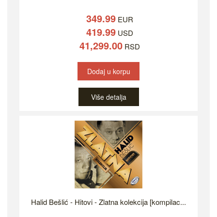
349.99
EUR
419.99
USD
41,299.00
RSD
Dodaj u korpu
Više detalja
Halid Bešlić - Hitovi - Zlatna kolekcija [kompilac...