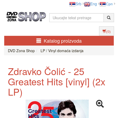
Srb
Eng
Срп
(0)
Katalog proizvoda
DVD Zona Shop
LP / Vinyl domaća izdanja
Zdravko Čolić - 25
Greatest Hits [vinyl] (2x
LP)