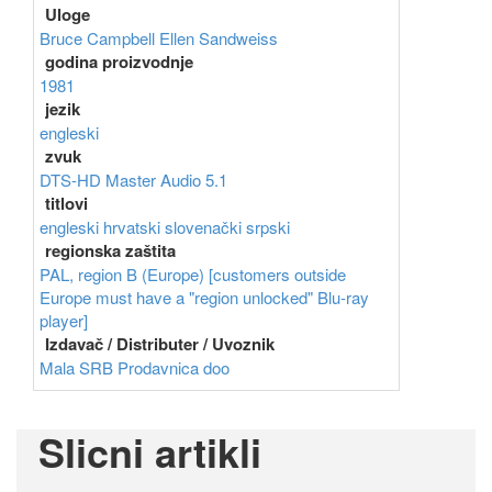
Uloge
Bruce Campbell
Ellen Sandweiss
godina proizvodnje
1981
jezik
engleski
zvuk
DTS-HD Master Audio 5.1
titlovi
engleski
hrvatski
slovenački
srpski
regionska zaštita
PAL, region B (Europe) [customers outside
Europe must have a "region unlocked" Blu-ray
player]
Izdavač / Distributer / Uvoznik
Mala SRB Prodavnica doo
Slicni artikli