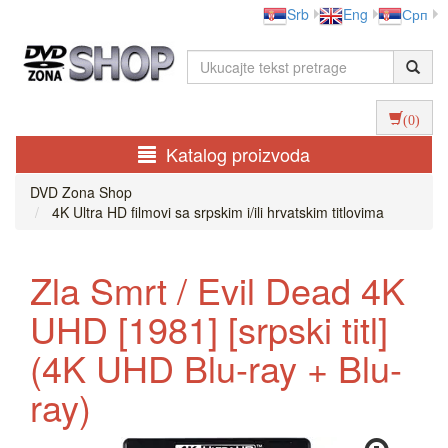
Srb
Eng
Срп
(0)
Katalog proizvoda
DVD Zona Shop
4K Ultra HD filmovi sa srpskim i/ili hrvatskim titlovima
Zla Smrt / Evil Dead 4K
UHD [1981] [srpski titl]
(4K UHD Blu-ray + Blu-
ray)