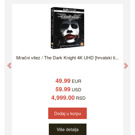
Mračni vitez / The Dark Knight 4K UHD [hrvatski ti...
Previous
Ne
49.99
EUR
59.99
USD
4,999.00
RSD
Dodaj u korpu
Više detalja