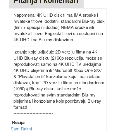
Pitanja i komentari
Napomena: 4K UHD disk filma IMA srpske i
hrvatske titlove; dodatni, standardni Blu-ray disk
(film + specijalni dodaci) NEMA srpske i/ili
hrvatske titlove! Engleski titlovi su dostupni i na
4K UHD i na Blu-ray diskovima.
---------------
Izdanje koje uključuje 2D verziju filma na 4K
UHD Blu-ray disku (2160p rezolucija, može se
reprodukovati samo na 4K UHD TV uređajima i
4K UHD plejerima ili "Microsoft Xbox One S/X"
& "Playstation 5" konzolama koje imaju čitače
diskova), kao i 2D verziju filma na standardnom
(1080p) Blu-ray disku, koji se može
reprodukovati na svim standardnim Blu-ray
plejerima i konzolama koje podržavaju Blu-ray
format!
---------------------------
Režija
Sam Raimi