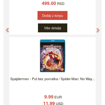
499.00
RSD
Dodaj u korpu
Više detalja
Previous
Ne
Spajdermen - Put bez povratka / Spider-Man: No Way...
9.99
EUR
11.99
USD