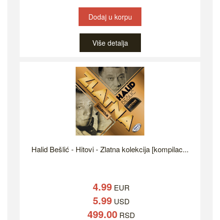
Dodaj u korpu
Više detalja
Halid Bešlić - Hitovi - Zlatna kolekcija [kompilac...
4.99
EUR
5.99
USD
499.00
RSD