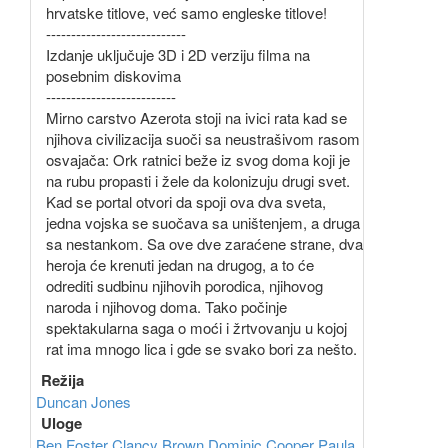
hrvatske titlove, već samo engleske titlove!
----------------------------
Izdanje uključuje 3D i 2D verziju filma na
posebnim diskovima
--------------------------
Mirno carstvo Azerota stoji na ivici rata kad se
njihova civilizacija suoči sa neustrašivom rasom
osvajača: Ork ratnici beže iz svog doma koji je
na rubu propasti i žele da kolonizuju drugi svet.
Kad se portal otvori da spoji ova dva sveta,
jedna vojska se suočava sa uništenjem, a druga
sa nestankom. Sa ove dve zaraćene strane, dva
heroja će krenuti jedan na drugog, a to će
odrediti sudbinu njihovih porodica, njihovog
naroda i njihovog doma. Tako počinje
spektakularna saga o moći i žrtvovanju u kojoj
rat ima mnogo lica i gde se svako bori za nešto.
Režija
Duncan Jones
Uloge
Ben Foster
Clancy Brown
Dominic Cooper
Paula