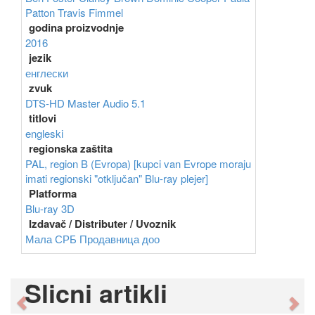
Patton
Travis Fimmel
godina proizvodnje
2016
jezik
енглески
zvuk
DTS-HD Master Audio 5.1
titlovi
engleski
regionska zaštita
PAL, region B (Evropa) [kupci van Evrope moraju
imati regionski "otključan" Blu-ray plejer]
Platforma
Blu-ray 3D
Izdavač / Distributer / Uvoznik
Мала СРБ Продавница доо
Slicni artikli
Previous
Ne