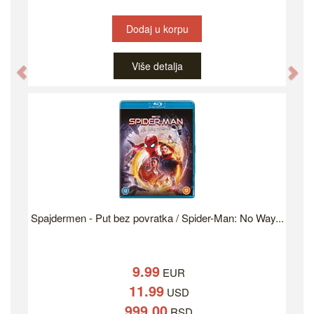
Dodaj u korpu
Više detalja
Previous
Ne
Spajdermen - Put bez povratka / Spider-Man: No Way...
9.99
EUR
11.99
USD
999.00
RSD