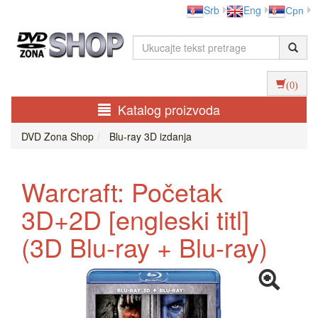
Srb
Eng
Срп
(0)
Katalog proizvoda
DVD Zona Shop
Blu-ray 3D izdanja
Warcraft: Početak
3D+2D [engleski titl]
(3D Blu-ray + Blu-ray)