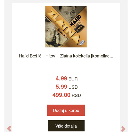
Halid Bešlić - Hitovi - Zlatna kolekcija [kompilac...
4.99
EUR
5.99
USD
499.00
RSD
Dodaj u korpu
Više detalja
Previous
Ne