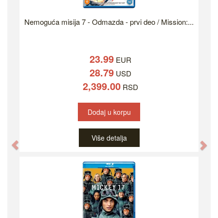
Nemoguća misija 7 - Odmazda - prvi deo / Mission:...
23.99
EUR
28.79
USD
2,399.00
RSD
Dodaj u korpu
Više detalja
Previous
Ne