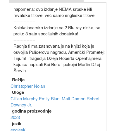
napomena: ovo izdanje NEMA srpske i/ili
hrvatske titlove, već samo engleske titlove!
---------------
Kolekcionarsko izdanje na 2 Blu-ray diska, sa
preko 3 sata specijalnih dodataka!
---------------
Radnja filma zasnovana je na knjizi koja je
osvojila Pulicerovu nagradu, Američki Prometej:
Trijumf i tragedija Džeja Roberta Openhajmera
koju su napisali Kai Berd i pokojni Martin Džej
Šervin.
Režija
Christopher Nolan
Uloge
Cillian Murphy
Emily Blunt
Matt Damon
Robert
Downey Jr.
godina proizvodnje
2023
jezik
engleski