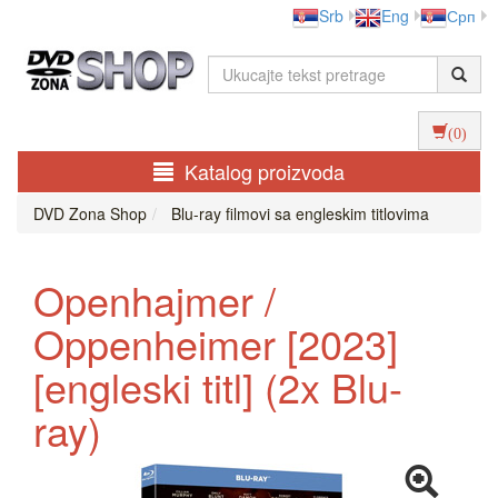
Srb
Eng
Срп
(0)
Katalog proizvoda
DVD Zona Shop
Blu-ray filmovi sa engleskim titlovima
Openhajmer /
Oppenheimer [2023]
[engleski titl] (2x Blu-
ray)