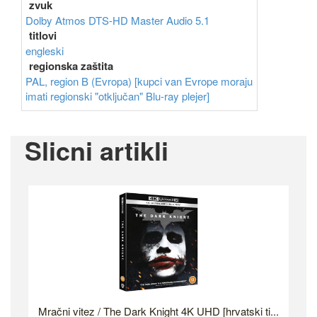
zvuk
Dolby Atmos
DTS-HD Master Audio 5.1
titlovi
engleski
regionska zaštita
PAL, region B (Evropa) [kupci van Evrope moraju
imati regionski "otključan" Blu-ray plejer]
Slicni artikli
Mračni vitez / The Dark Knight 4K UHD [hrvatski ti...