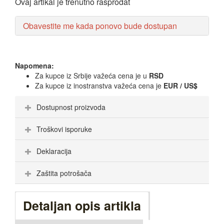
Ovaj artikal je trenutno rasprodat
Obavestite me kada ponovo bude dostupan
Napomena:
Za kupce iz Srbije važeća cena je u
RSD
Za kupce iz inostranstva važeća cena je
EUR / US$
Dostupnost proizvoda
Troškovi isporuke
Deklaracija
Zaštita potrošača
Detaljan opis artikla