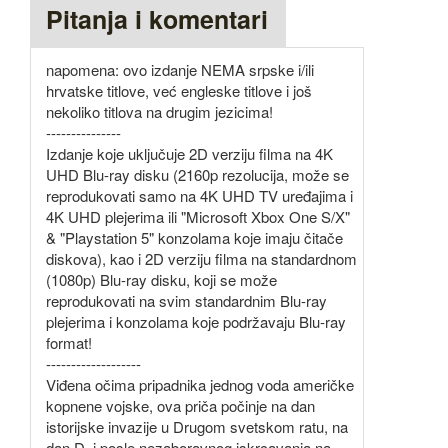
Pitanja i komentari
napomena: ovo izdanje NEMA srpske i/ili
hrvatske titlove, već engleske titlove i još
nekoliko titlova na drugim jezicima!
---------------
Izdanje koje uključuje 2D verziju filma na 4K
UHD Blu-ray disku (2160p rezolucija, može se
reprodukovati samo na 4K UHD TV uređajima i
4K UHD plejerima ili "Microsoft Xbox One S/X"
& "Playstation 5" konzolama koje imaju čitače
diskova), kao i 2D verziju filma na standardnom
(1080p) Blu-ray disku, koji se može
reprodukovati na svim standardnim Blu-ray
plejerima i konzolama koje podržavaju Blu-ray
format!
-------------------
Viđena očima pripadnika jednog voda američke
kopnene vojske, ova priča počinje na dan
istorijske invazije u Drugom svetskom ratu, na
dan D, i posle nezaboravnog iskrcavanja na