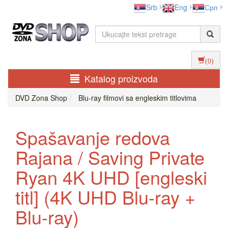
Srb
Eng
Срп
(0)
Katalog proizvoda
DVD Zona Shop
Blu-ray filmovi sa engleskim titlovima
Spašavanje redova
Rajana / Saving Private
Ryan 4K UHD [engleski
titl] (4K UHD Blu-ray +
Blu-ray)