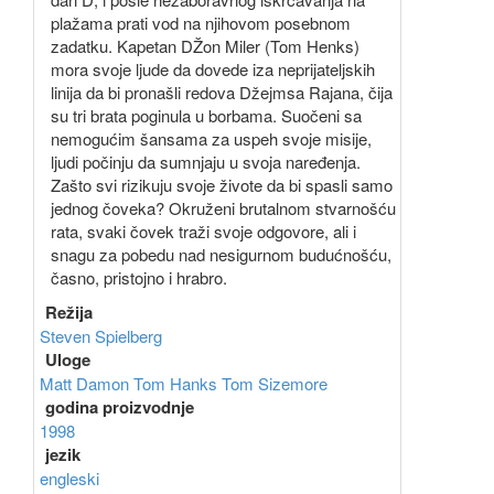
plažama prati vod na njihovom posebnom
zadatku. Kapetan DŽon Miler (Tom Henks)
mora svoje ljude da dovede iza neprijateljskih
linija da bi pronašli redova Džejmsa Rajana, čija
su tri brata poginula u borbama. Suočeni sa
nemogućim šansama za uspeh svoje misije,
ljudi počinju da sumnjaju u svoja naređenja.
Zašto svi rizikuju svoje živote da bi spasli samo
jednog čoveka? Okruženi brutalnom stvarnošću
rata, svaki čovek traži svoje odgovore, ali i
snagu za pobedu nad nesigurnom budućnošću,
časno, pristojno i hrabro.
Režija
Steven Spielberg
Uloge
Matt Damon
Tom Hanks
Tom Sizemore
godina proizvodnje
1998
jezik
engleski