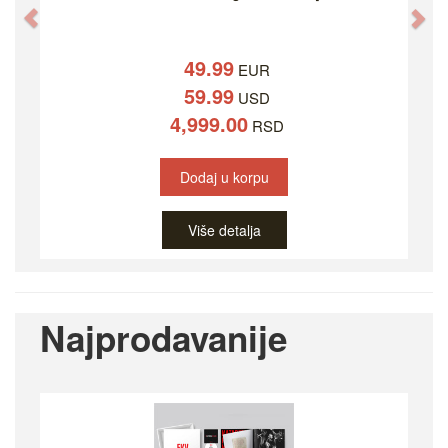
Previous
Ne
49.99
EUR
59.99
USD
4,999.00
RSD
Dodaj u korpu
Više detalja
Najprodavanije