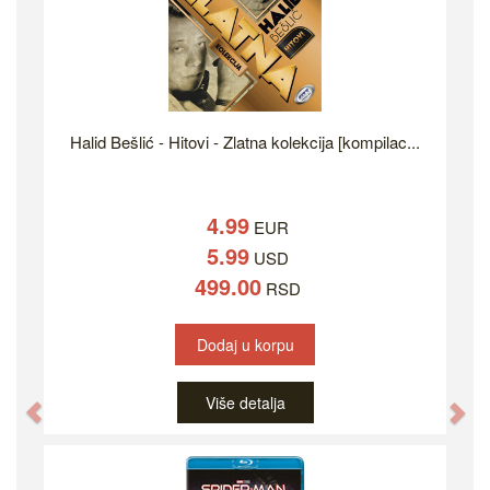
Halid Bešlić - Hitovi - Zlatna kolekcija [kompilac...
4.99
EUR
5.99
USD
499.00
RSD
Dodaj u korpu
Više detalja
Previous
Ne