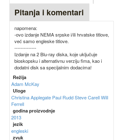
Pitanja i komentari
napomena:
-ovo izdanje NEMA srpske i/ili hrvatske titlove,
već samo engleske titlove.
--------------
Izdanje na 2 Blu-ray diska, koje uključuje
bioskopsku i alternativnu verziju fima, kao i
dodatni disk sa specijalnim dodacima!
Režija
Adam McKay
Uloge
Christina Applegate
Paul Rudd
Steve Carell
Will
Ferrell
godina proizvodnje
2013
jezik
engleski
zvuk