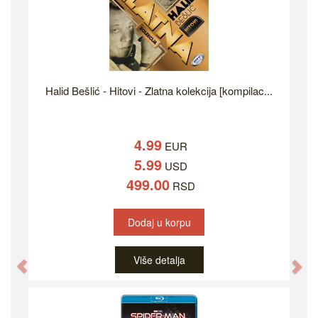
Halid Bešlić - Hitovi - Zlatna kolekcija [kompilac...
4.99
EUR
5.99
USD
499.00
RSD
Dodaj u korpu
Više detalja
Previous
Ne