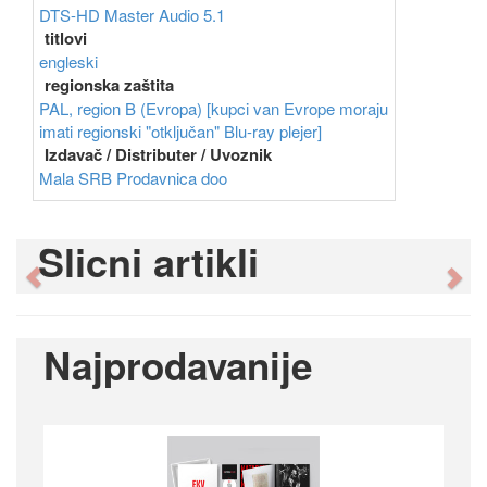
DTS-HD Master Audio 5.1
titlovi
engleski
regionska zaštita
PAL, region B (Evropa) [kupci van Evrope moraju
imati regionski "otključan" Blu-ray plejer]
Izdavač / Distributer / Uvoznik
Mala SRB Prodavnica doo
Slicni artikli
Previous
Ne
Najprodavanije