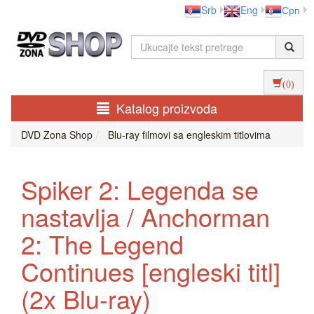
Srb
Eng
Срп
(0)
Katalog proizvoda
DVD Zona Shop
Blu-ray filmovi sa engleskim titlovima
Spiker 2: Legenda se
nastavlja / Anchorman
2: The Legend
Continues [engleski titl]
(2x Blu-ray)