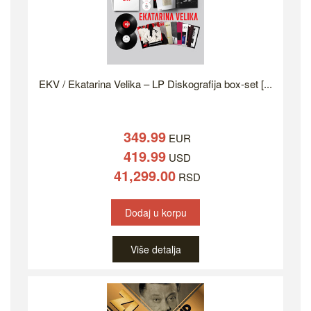
EKV / Ekatarina Velika – LP Diskografija box-set [...
349.99
EUR
419.99
USD
41,299.00
RSD
Dodaj u korpu
Više detalja