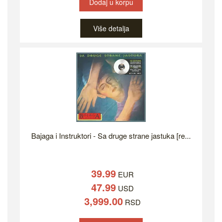
Dodaj u korpu
Više detalja
Bajaga i Instruktori - Sa druge strane jastuka [re...
39.99
EUR
47.99
USD
3,999.00
RSD