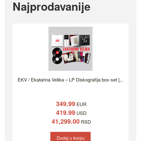
Najprodavanije
EKV / Ekatarina Velika – LP Diskografija box-set [...
349.99
EUR
419.99
USD
41,299.00
RSD
Dodaj u korpu