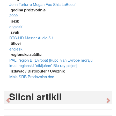
John Turturro
Megan Fox
Shia LaBeouf
godina proizvodnje
2009
jezik
engleski
zvuk
DTS-HD Master Audio 5.1
titlovi
engleski
regionska zaštita
PAL, region B (Evropa) [kupci van Evrope moraju
imati regionski "otključan" Blu-ray plejer]
Izdavač / Distributer / Uvoznik
Mala SRB Prodavnica doo
Slicni artikli
Previous
Ne