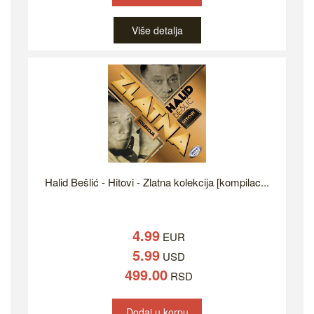
Više detalja
Halid Bešlić - Hitovi - Zlatna kolekcija [kompilac...
4.99
EUR
5.99
USD
499.00
RSD
Dodaj u korpu