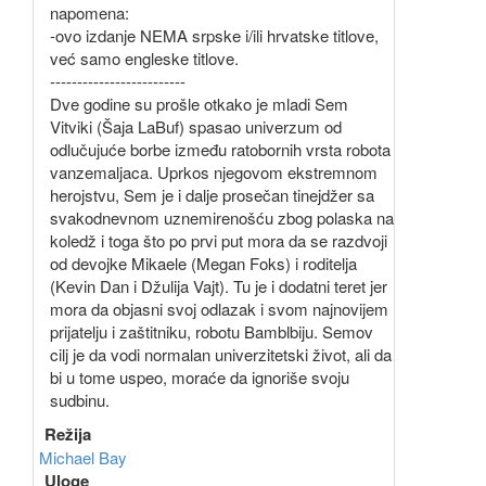
napomena:
-ovo izdanje NEMA srpske i/ili hrvatske titlove,
već samo engleske titlove.
-------------------------
Dve godine su prošle otkako je mladi Sem
Vitviki (Šaja LaBuf) spasao univerzum od
odlučujuće borbe između ratobornih vrsta robota
vanzemaljaca. Uprkos njegovom ekstremnom
herojstvu, Sem je i dalje prosečan tinejdžer sa
svakodnevnom uznemirenošću zbog polaska na
koledž i toga što po prvi put mora da se razdvoji
od devojke Mikaele (Megan Foks) i roditelja
(Kevin Dan i Džulija Vajt). Tu je i dodatni teret jer
mora da objasni svoj odlazak i svom najnovijem
prijatelju i zaštitniku, robotu Bamblbiju. Semov
cilj je da vodi normalan univerzitetski život, ali da
bi u tome uspeo, moraće da ignoriše svoju
sudbinu.
Režija
Michael Bay
Uloge