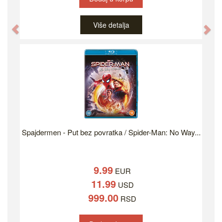
Više detalja
Previous
Ne
Spajdermen - Put bez povratka / Spider-Man: No Way...
9.99
EUR
11.99
USD
999.00
RSD