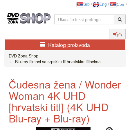
Srb
Eng
Срп
(0)
Katalog proizvoda
DVD Zona Shop
Blu-ray filmovi sa srpskim ili hrvatskim titlovima
Čudesna žena / Wonder
Woman 4K UHD
[hrvatski titl] (4K UHD
Blu-ray + Blu-ray)