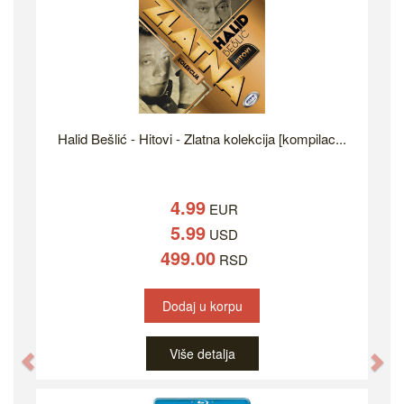
Halid Bešlić - Hitovi - Zlatna kolekcija [kompilac...
4.99
EUR
5.99
USD
499.00
RSD
Dodaj u korpu
Više detalja
Previous
Ne