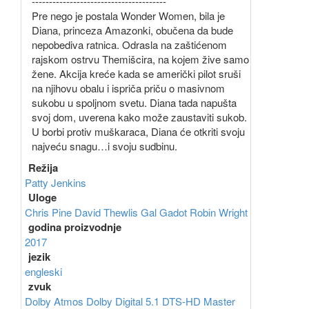
---------------------------------------
Pre nego je postala Wonder Women, bila je
Diana, princeza Amazonki, obučena da bude
nepobediva ratnica. Odrasla na zaštićenom
rajskom ostrvu Themišcira, na kojem žive samo
žene. Akcija kreće kada se američki pilot sruši
na njihovu obalu i ispriča priču o masivnom
sukobu u spoljnom svetu. Diana tada napušta
svoj dom, uverena kako može zaustaviti sukob.
U borbi protiv muškaraca, Diana će otkriti svoju
najveću snagu…i svoju sudbinu.
Režija
Patty Jenkins
Uloge
Chris Pine
David Thewlis
Gal Gadot
Robin Wright
godina proizvodnje
2017
jezik
engleski
zvuk
Dolby Atmos
Dolby Digital 5.1
DTS-HD Master