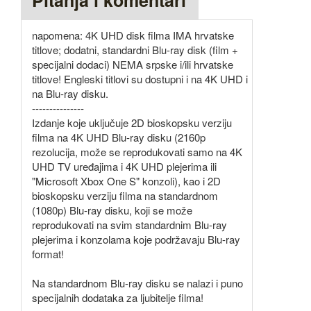
Pitanja i komentari
napomena: 4K UHD disk filma IMA hrvatske
titlove; dodatni, standardni Blu-ray disk (film +
specijalni dodaci) NEMA srpske i/ili hrvatske
titlove! Engleski titlovi su dostupni i na 4K UHD i
na Blu-ray disku.
---------------
Izdanje koje uključuje 2D bioskopsku verziju
filma na 4K UHD Blu-ray disku (2160p
rezolucija, može se reprodukovati samo na 4K
UHD TV uređajima i 4K UHD plejerima ili
"Microsoft Xbox One S" konzoli), kao i 2D
bioskopsku verziju filma na standardnom
(1080p) Blu-ray disku, koji se može
reprodukovati na svim standardnim Blu-ray
plejerima i konzolama koje podržavaju Blu-ray
format!
Na standardnom Blu-ray disku se nalazi i puno
specijalnih dodataka za ljubitelje filma!