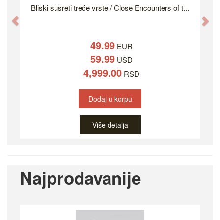
Bliski susreti treće vrste / Close Encounters of t...
Previous
Ne
49.99
EUR
59.99
USD
4,999.00
RSD
Dodaj u korpu
Više detalja
Najprodavanije