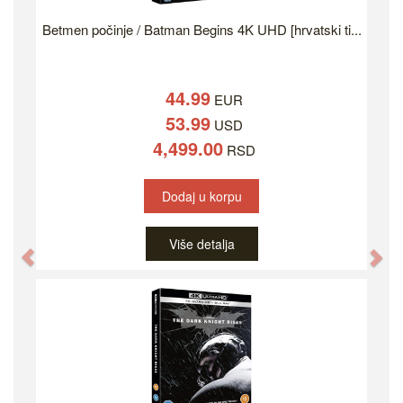
Betmen počinje / Batman Begins 4K UHD [hrvatski ti...
44.99
EUR
53.99
USD
4,499.00
RSD
Dodaj u korpu
Više detalja
Previous
Ne