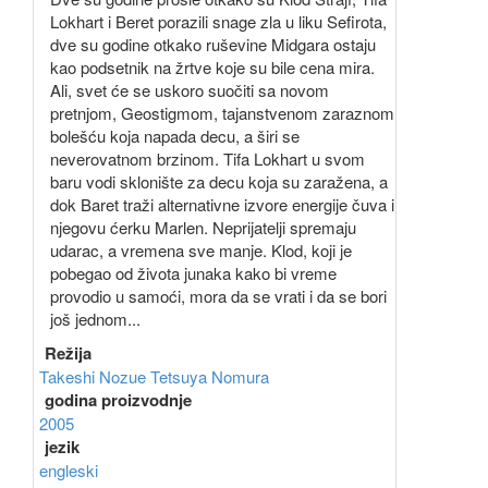
Lokhart i Beret porazili snage zla u liku Sefirota,
dve su godine otkako ruševine Midgara ostaju
kao podsetnik na žrtve koje su bile cena mira.
Ali, svet će se uskoro suočiti sa novom
pretnjom, Geostigmom, tajanstvenom zaraznom
bolešću koja napada decu, a širi se
neverovatnom brzinom. Tifa Lokhart u svom
baru vodi sklonište za decu koja su zaražena, a
dok Baret traži alternativne izvore energije čuva i
njegovu ćerku Marlen. Neprijatelji spremaju
udarac, a vremena sve manje. Klod, koji je
pobegao od života junaka kako bi vreme
provodio u samoći, mora da se vrati i da se bori
još jednom...
Režija
Takeshi Nozue
Tetsuya Nomura
godina proizvodnje
2005
jezik
engleski