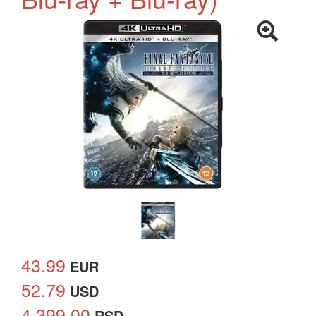
43.99
EUR
52.79
USD
4,399.00
RSD