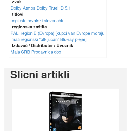
zvuk
Dolby Atmos
Dolby TrueHD 5.1
titlovi
engleski
hrvatski
slovenački
regionska zaštita
PAL, region B (Evropa) [kupci van Evrope moraju
imati regionski "otključan" Blu-ray plejer]
Izdavač / Distributer / Uvoznik
Mala SRB Prodavnica doo
Slicni artikli