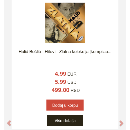
Halid Bešlić - Hitovi - Zlatna kolekcija [kompilac...
4.99
EUR
5.99
USD
499.00
RSD
Dodaj u korpu
Više detalja
Previous
Ne