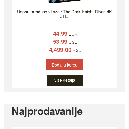
Uspon mračnog viteza / The Dark Knight Rises 4K
UH...
44.99
EUR
53.99
USD
4,499.00
RSD
Dodaj u korpu
Više detalja
Najprodavanije