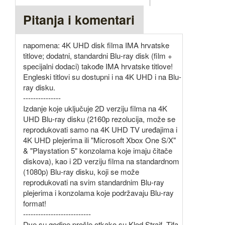
Pitanja i komentari
napomena: 4K UHD disk filma IMA hrvatske
titlove; dodatni, standardni Blu-ray disk (film +
specijalni dodaci) takođe IMA hrvatske titlove!
Engleski titlovi su dostupni i na 4K UHD i na Blu-
ray disku.
---------------
Izdanje koje uključuje 2D verziju filma na 4K
UHD Blu-ray disku (2160p rezolucija, može se
reprodukovati samo na 4K UHD TV uređajima i
4K UHD plejerima ili "Microsoft Xbox One S/X"
& "Playstation 5" konzolama koje imaju čitače
diskova), kao i 2D verziju filma na standardnom
(1080p) Blu-ray disku, koji se može
reprodukovati na svim standardnim Blu-ray
plejerima i konzolama koje podržavaju Blu-ray
format!
---------------------------
Dve su godine prošle otkako su Klod Strajf, Tifa