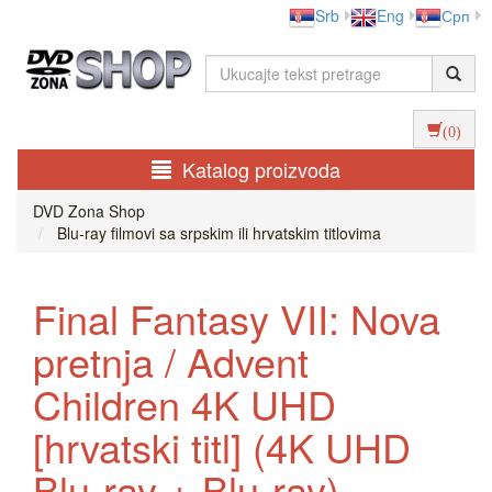
Srb
Eng
Срп
(0)
Katalog proizvoda
DVD Zona Shop
Blu-ray filmovi sa srpskim ili hrvatskim titlovima
Final Fantasy VII: Nova
pretnja / Advent
Children 4K UHD
[hrvatski titl] (4K UHD
Blu-ray + Blu-ray)